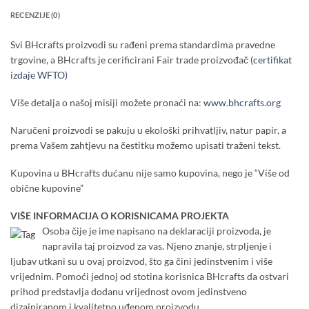
RECENZIJE (0)
Svi BHcrafts proizvodi su rađeni prema standardima pravedne
trgovine, a BHcrafts je cerificirani Fair trade proizvođač
(certifikat
izdaje WFTO)
Više detalja o našoj misiji možete pronaći na:
www.bhcrafts.org
Naručeni proizvodi se pakuju u ekološki prihvatljiv, natur papir, a
prema Vašem zahtjevu na čestitku možemo upisati traženi tekst.
Kupovina u BHcrafts dućanu nije samo kupovina, nego je “Više od
obične kupovine”
VIŠE INFORMACIJA O KORISNICAMA PROJEKTA
Osoba čije je ime napisano na deklaraciji proizvoda, je
napravila taj proizvod za vas. Njeno znanje, strpljenje i
ljubav utkani su u ovaj proizvod, što ga čini jedinstvenim i više
vrijednim. Pomoći jednoj od stotina korisnica BHcrafts da ostvari
prihod predstavlja dodanu vrijednost ovom jedinstveno
dizajniranom i kvalitetno uđenom proizvodu.