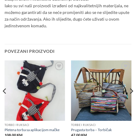
Iako su svi naši proizvodi izrađeni od najkvalitetnijih materijala, ne
možemo garantirati da se neće promijeniti ako se ne slijedite upute
za način održavanja. Ako ih slijedite, dugo ćete uživati u ovom
jedinstvenom komadu.
POVEZANI PROIZVODI
Add to
Add to
wishlist
wishlist
TORBE I RUKSACI
TORBE I RUKSACI
Pletena torba sa aplikacijom mačke
Prugasta torba – Torbičak
108.00
KM
47.00
KM