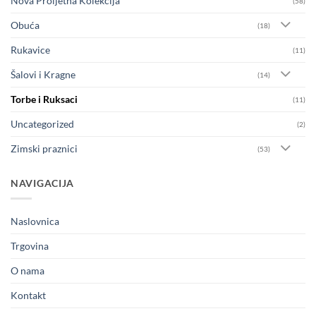
Nova Proljetna Kolekcija
(58)
Obuća
(18)
Rukavice
(11)
Šalovi i Kragne
(14)
Torbe i Ruksaci
(11)
Uncategorized
(2)
Zimski praznici
(53)
NAVIGACIJA
Naslovnica
Trgovina
O nama
Kontakt