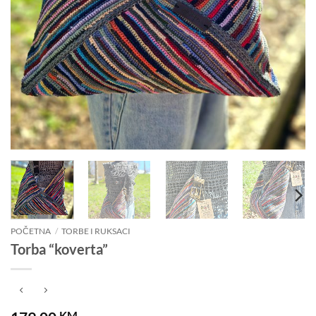
POČETNA
/
TORBE I RUKSACI
Torba “koverta”
KM