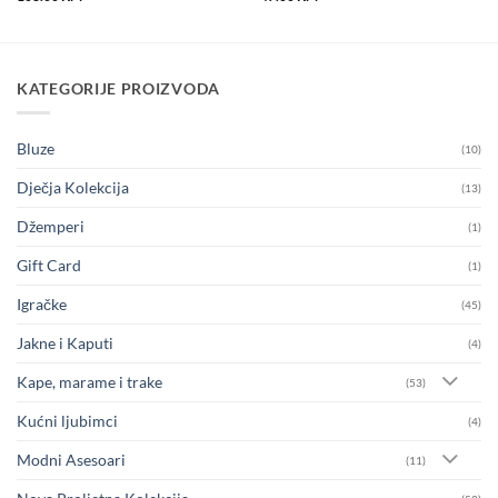
KATEGORIJE PROIZVODA
Bluze
(10)
Dječja Kolekcija
(13)
Džemperi
(1)
Gift Card
(1)
Igračke
(45)
Jakne i Kaputi
(4)
Kape, marame i trake
(53)
Kućni ljubimci
(4)
Modni Asesoari
(11)