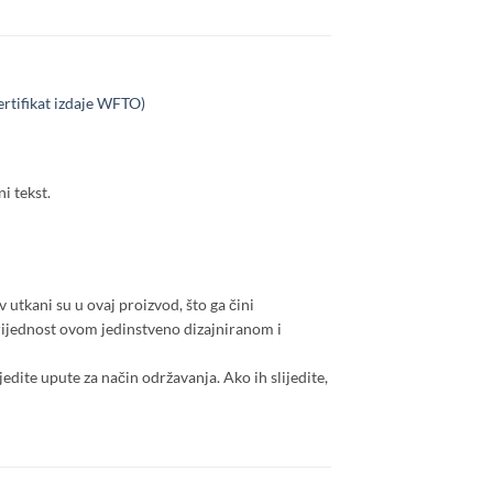
ertifikat izdaje WFTO)
i tekst.
v utkani su u ovaj proizvod, što ga čini
vrijednost ovom jedinstveno dizajniranom i
jedite upute za način održavanja. Ako ih slijedite,