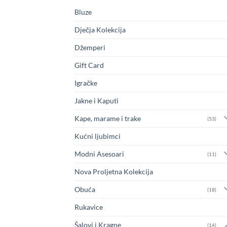
Bluze
Dječja Kolekcija
Džemperi
Gift Card
Igračke
Jakne i Kaputi
Kape, marame i trake
(53)
Kućni ljubimci
Modni Asesoari
(11)
Nova Proljetna Kolekcija
Obuća
(18)
Rukavice
Šalovi i Kragne
(14)