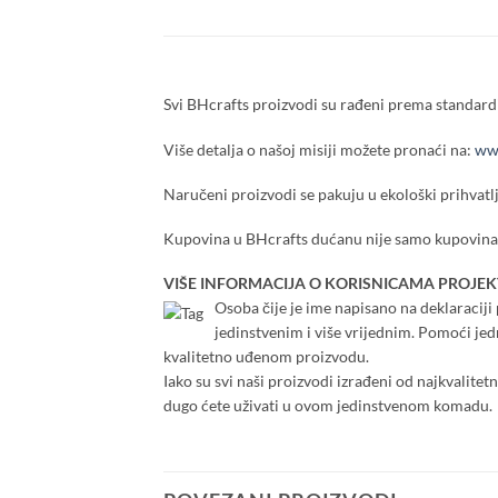
Svi BHcrafts proizvodi su rađeni prema standardi
Više detalja o našoj misiji možete pronaći na:
www
Naručeni proizvodi se pakuju u ekološki prihvatlj
Kupovina u BHcrafts dućanu nije samo kupovina,
VIŠE INFORMACIJA O KORISNICAMA PROJEK
Osoba čije je ime napisano na deklaraciji p
jedinstvenim i više vrijednim. Pomoći je
kvalitetno uđenom proizvodu.
Iako su svi naši proizvodi izrađeni od najkvalitet
dugo ćete uživati u ovom jedinstvenom komadu.