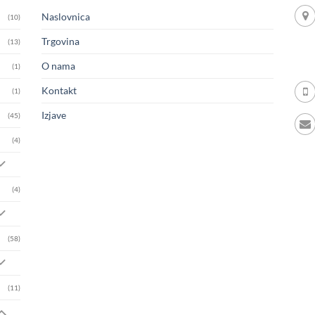
Naslovnica
(10)
Trgovina
(13)
O nama
(1)
Kontakt
(1)
Izjave
(45)
(4)
(4)
(58)
(11)