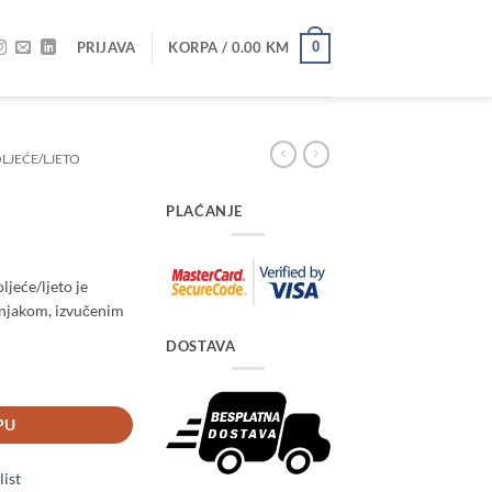
PRIJAVA
KORPA /
0.00
KM
0
LJEĆE/LJETO
PLAĆANJE
ljeće/ljeto je
olnjakom, izvučenim
DOSTAVA
PU
list