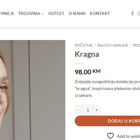
OVNICA
TRGOVINA
OUTLET
O NAMA
KONTAKT
POČETNA
/
ŠALOVI I KRAGNE
/
PRO
Kragna
Add to
wishlist
98.00
KM
Zvijezda ovogodišnje kolekcije pro
“kragna”, inspirisana pletenim st
iz sehare.
Kragna količina
DODAJ U KOR
Add to wish