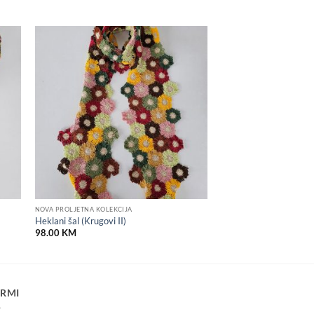
 to
Add to
list
wishlist
NOVA PROLJETNA KOLEKCIJA
Heklani šal (Krugovi II)
98.00
KM
IRMI