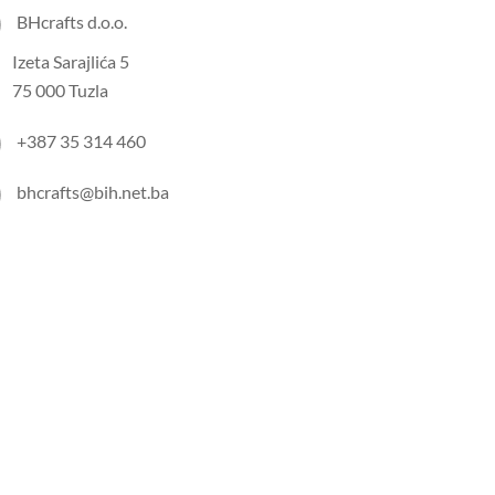
BHcrafts d.o.o.
Izeta Sarajlića 5
75 000 Tuzla
+387 35 314 460
bhcrafts@bih.net.ba