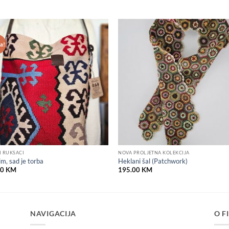
a!
Add to
Add
wishlist
wish
I RUKSACI
NOVA PROLJETNA KOLEKCIJA
lim, sad je torba
Heklani šal (Patchwork)
00
KM
195.00
KM
NAVIGACIJA
O F