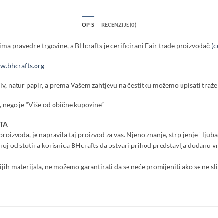
OPIS
RECENZIJE (0)
ma pravedne trgovine, a BHcrafts je cerificirani Fair trade proizvođač
(c
.bhcrafts.org
iv, natur papir, a prema Vašem zahtjevu na čestitku možemo upisati tražen
 nego je “Više od obične kupovine”
TA
roizvoda, je napravila taj proizvod za vas. Njeno znanje, strpljenje i ljuba
dnoj od stotina korisnica BHcrafts da ostvari prihod predstavlja dodanu 
nijih materijala, ne možemo garantirati da se neće promijeniti ako se ne sli