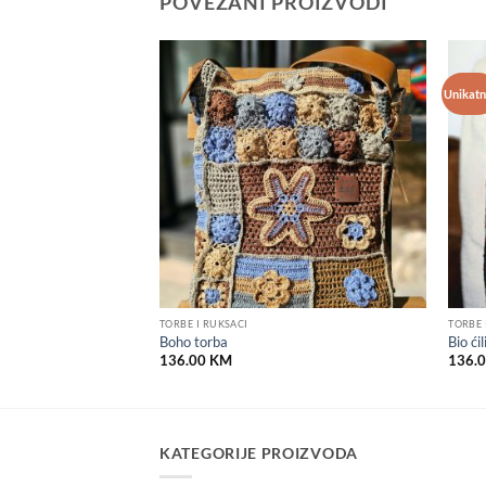
POVEZANI PROIZVODI
Unikatn
Add to
Add to
wishlist
wishlist
TORBE I RUKSACI
TORBE 
ezda” sa kapuljačom
Boho torba
Bio ći
136.00
KM
136.
KATEGORIJE PROIZVODA