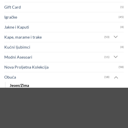
Gift Card
(1)
Igračke
(45)
Jakne i Kaputi
(4)
Kape, marame i trake
(53)
Kućni ljubimci
(4)
Modni Asesoari
(11)
Nova Proljetna Kolekcija
(58)
Obuća
(18)
Jesen/Zima
Proljeće/Ljeto
Rukavice
(11)
Šalovi i Kragne
(14)
Torbe i Ruksaci
(11)