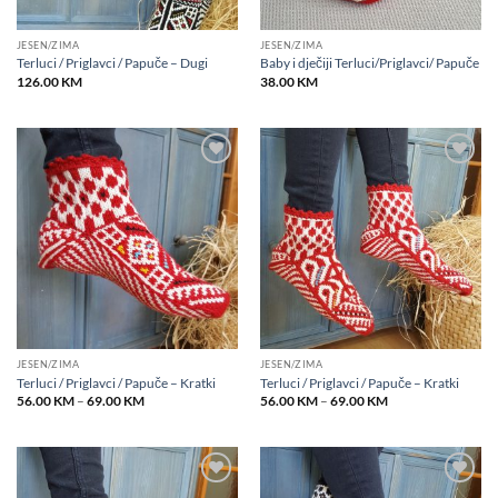
JESEN/ZIMA
JESEN/ZIMA
Terluci / Priglavci / Papuče – Dugi
Baby i dječiji Terluci/Priglavci/ Papuče
126.00
KM
38.00
KM
Add to
Add to
wishlist
wishlist
JESEN/ZIMA
JESEN/ZIMA
Terluci / Priglavci / Papuče – Kratki
Terluci / Priglavci / Papuče – Kratki
Price
Price
56.00
KM
–
69.00
KM
56.00
KM
–
69.00
KM
range:
range:
56.00 KM
56.00 KM
through
through
69.00 KM
69.00 KM
Add to
Add to