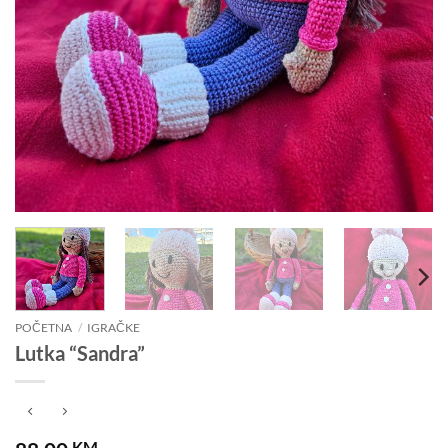
POČETNA
/
IGRAČKE
Lutka “Sandra”
KM