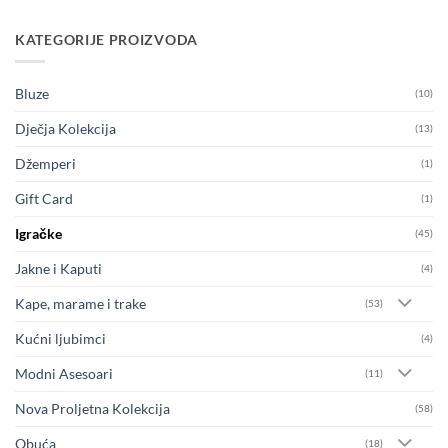
KATEGORIJE PROIZVODA
Bluze
(10)
Dječja Kolekcija
(13)
Džemperi
(1)
Gift Card
(1)
Igračke
(45)
Jakne i Kaputi
(4)
Kape, marame i trake
(53)
Kućni ljubimci
(4)
Modni Asesoari
(11)
Nova Proljetna Kolekcija
(58)
Obuća
(18)