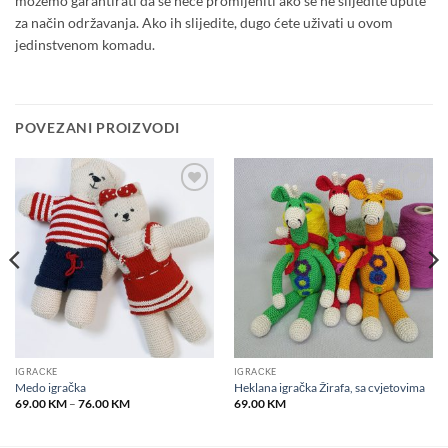
možemo garantirati da se neće promijeniti ako se ne slijedite upute
za način održavanja. Ako ih slijedite, dugo ćete uživati u ovom
jedinstvenom komadu.
POVEZANI PROIZVODI
Add to
Add to
wishlist
wishlist
IGRAČKE
IGRAČKE
Medo igračka
Heklana igračka Žirafa, sa cvjetovima
Price
69.00
KM
–
76.00
KM
69.00
KM
range:
69.00 KM
through
76.00 KM