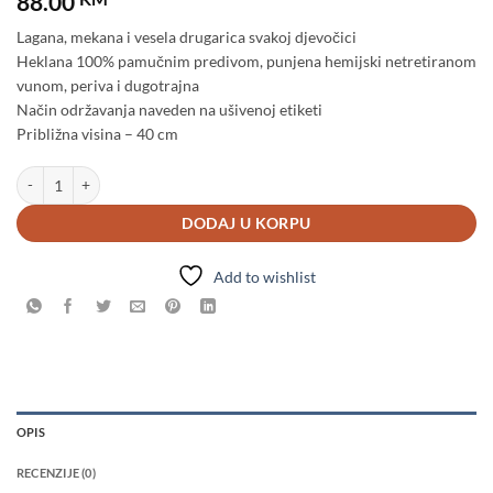
88.00
Lagana, mekana i vesela drugarica svakoj djevočici
Heklana 100% pamučnim predivom, punjena hemijski netretiranom
vunom, periva i dugotrajna
Način održavanja naveden na ušivenoj etiketi
Približna visina – 40 cm
Lutka "Sandra" količina
DODAJ U KORPU
Add to wishlist
OPIS
RECENZIJE (0)