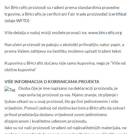
Svi BHcrafts proizvodi su rađeni prema standardima pravedne
trgovine, a BHcrafts je cerificirani Fair trade proizvođač
(certifikat
izdaje WFTO)
Više detalja o našoj misiji možete pronaći na:
www.bhcrafts.org
Naručeni proizvodi se pakuju u ekološki prihvatljiv, natur papir, a
prema Vašem zahtjevu na čestitku možemo upisati traženi tekst.
Kupovina u BHcrafts dućanu nije samo kupovina, nego je “Više od
obične kupovine”
VIŠE INFORMACIJA O KORISNICAMA PROJEKTA
Osoba čije je ime napisano na deklaraciji proizvoda, je
napravila taj proizvod za vas. Njeno znanje, strpljenje i
ljubav utkani su u ovaj proizvod, što ga čini jedinstvenim i više
vrijednim. Pomoći jednoj od stotina korisnica BHcrafts da ostvari
prihod predstavlja dodanu vrijednost ovom jedinstveno
dizajniranom i kvalitetno uđenom proizvodu.
Iako su svi naši proizvodi izrađeni od najkvalitetnijih materijala, ne