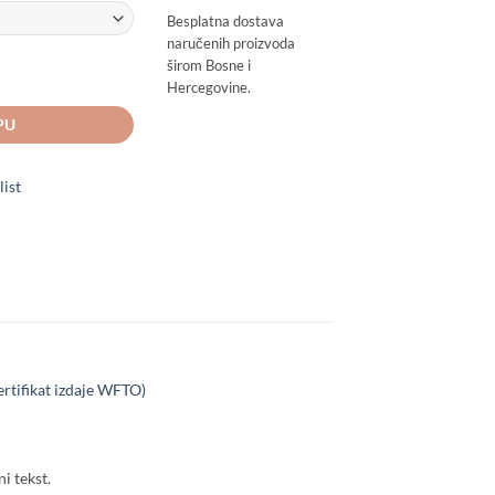
Besplatna dostava
naručenih proizvoda
širom Bosne i
Hercegovine.
PU
list
ertifikat izdaje WFTO)
i tekst.