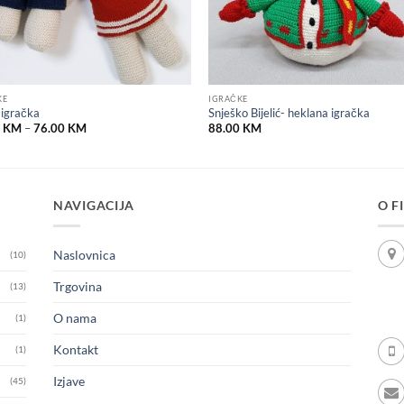
KE
IGRAČKE
igračka
Snješko Bijelić- heklana igračka
Price
0
KM
–
76.00
KM
88.00
KM
range:
69.00 KM
through
76.00 KM
NAVIGACIJA
O F
Naslovnica
(10)
Trgovina
(13)
O nama
(1)
Kontakt
(1)
Izjave
(45)