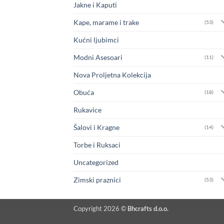
Jakne i Kaputi
Kape, marame i trake
(53)
Kućni ljubimci
Modni Asesoari
(11)
Nova Proljetna Kolekcija
Obuća
(18)
Rukavice
Šalovi i Kragne
(14)
Torbe i Ruksaci
Uncategorized
Zimski praznici
(53)
Copyright 2026 ©
Bhcrafts d.o.o.