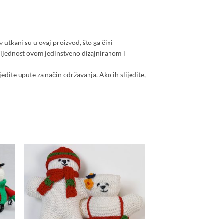
v utkani su u ovaj proizvod, što ga čini
vrijednost ovom jedinstveno dizajniranom i
jedite upute za način održavanja. Ako ih slijedite,
 to
Add to
list
wishlist