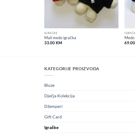
IGRAČKE
IGRAČ
fa
Mali medo igračka
Medo 
Price
KM
33.00
KM
69.0
range:
47.00 KM
through
69.00 KM
KATEGORIJE PROIZVODA
Bluze
Dječja Kolekcija
Džemperi
Gift Card
Igračke