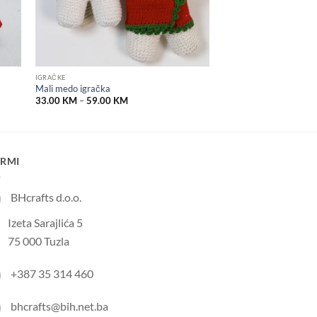
IGRAČKE
Mali medo igračka
Price
33.00
KM
–
59.00
KM
range:
33.00 KM
through
59.00 KM
IRMI
BHcrafts d.o.o.
Izeta Sarajlića 5
75 000 Tuzla
+387 35 314 460
bhcrafts@bih.net.ba