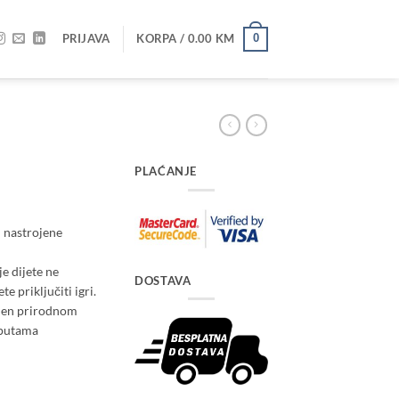
PRIJAVA
KORPA /
0.00
KM
0
PLAĆANJE
i nastrojene
je dijete ne
DOSTAVA
e priključiti igri.
jen prirodnom
uputama