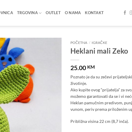
OVNICA
TRGOVINA
OUTLET
O NAMA
KONTAKT
POČETNA
/
IGRAČKE
Heklani mali Zeko
Add to
wishlist
25.00
KM
Poznato je da su zečevi prijateljsk
životinje.
Ako kupite ovog “prijatelja” za svo
možemo garantovati da se i vi nećet
Heklan pamučnim predivom, pun
vunom, periv prema priloženim 
Približna visina 22 cm (8,7 inča).