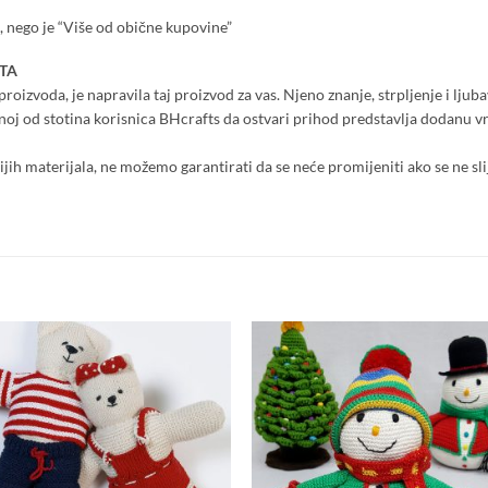
 nego je “Više od obične kupovine”
TA
roizvoda, je napravila taj proizvod za vas. Njeno znanje, strpljenje i ljuba
dnoj od stotina korisnica BHcrafts da ostvari prihod predstavlja dodanu 
nijih materijala, ne možemo garantirati da se neće promijeniti ako se ne sli
Add to
Add
wishlist
wish