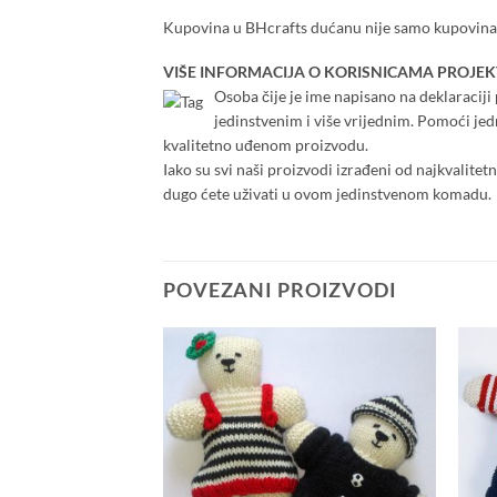
Kupovina u BHcrafts dućanu nije samo kupovina,
VIŠE INFORMACIJA O KORISNICAMA PROJEK
Osoba čije je ime napisano na deklaraciji p
jedinstvenim i više vrijednim. Pomoći je
kvalitetno uđenom proizvodu.
Iako su svi naši proizvodi izrađeni od najkvalitet
dugo ćete uživati u ovom jedinstvenom komadu.
POVEZANI PROIZVODI
Add to
Add to
wishlist
wishlist