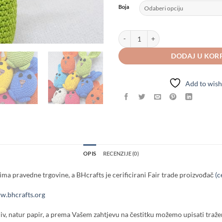
Boja
Heklani mali Zeko količina
DODAJ U KOR
Add to wish
OPIS
RECENZIJE (0)
ma pravedne trgovine, a BHcrafts je cerificirani Fair trade proizvođač
(c
.bhcrafts.org
iv, natur papir, a prema Vašem zahtjevu na čestitku možemo upisati tražen