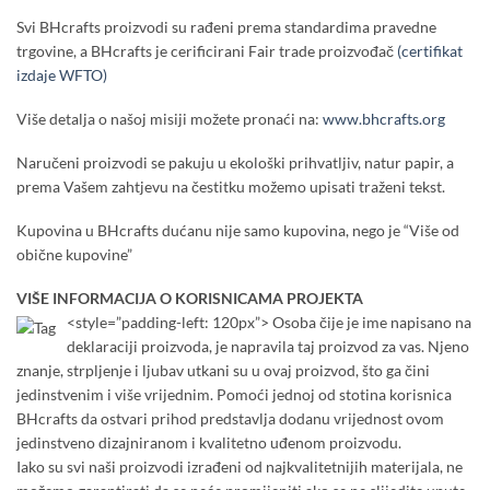
Svi BHcrafts proizvodi su rađeni prema standardima pravedne
trgovine, a BHcrafts je cerificirani Fair trade proizvođač
(certifikat
izdaje WFTO)
Više detalja o našoj misiji možete pronaći na:
www.bhcrafts.org
Naručeni proizvodi se pakuju u ekološki prihvatljiv, natur papir, a
prema Vašem zahtjevu na čestitku možemo upisati traženi tekst.
Kupovina u BHcrafts dućanu nije samo kupovina, nego je “Više od
obične kupovine”
VIŠE INFORMACIJA O KORISNICAMA PROJEKTA
<style=”padding-left: 120px”> Osoba čije je ime napisano na
deklaraciji proizvoda, je napravila taj proizvod za vas. Njeno
znanje, strpljenje i ljubav utkani su u ovaj proizvod, što ga čini
jedinstvenim i više vrijednim. Pomoći jednoj od stotina korisnica
BHcrafts da ostvari prihod predstavlja dodanu vrijednost ovom
jedinstveno dizajniranom i kvalitetno uđenom proizvodu.
Iako su svi naši proizvodi izrađeni od najkvalitetnijih materijala, ne