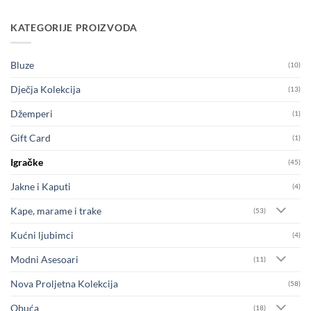
KATEGORIJE PROIZVODA
Bluze
(10)
Dječja Kolekcija
(13)
Džemperi
(1)
Gift Card
(1)
Igračke
(45)
Jakne i Kaputi
(4)
Kape, marame i trake
(53)
Kućni ljubimci
(4)
Modni Asesoari
(11)
Nova Proljetna Kolekcija
(58)
Obuća
(18)