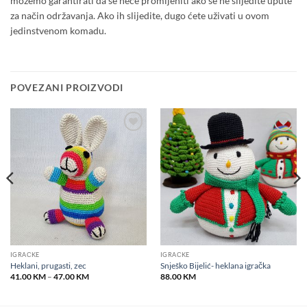
možemo garantirati da se neće promijeniti ako se ne slijedite upute
za način održavanja. Ako ih slijedite, dugo ćete uživati u ovom
jedinstvenom komadu.
POVEZANI PROIZVODI
Add to
Add to
wishlist
wishlist
IGRAČKE
IGRAČKE
Heklani, prugasti, zec
Snješko Bijelić- heklana igračka
Price
41.00
KM
–
47.00
KM
88.00
KM
range:
41.00 KM
through
47.00 KM