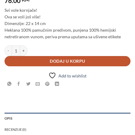
76.00
Svi vole kornjače!
Ova se voli još više!
Dimenzije: 22 x 14 cm
Heklana 100% pamučnim predivom, punjena 100% hemijski
netretiranom vunom, periva prema uputama sa ušivene etikete
Kornjača količina
DODAJ U KORPU
Add to wishlist
OPIS
RECENZIJE (0)