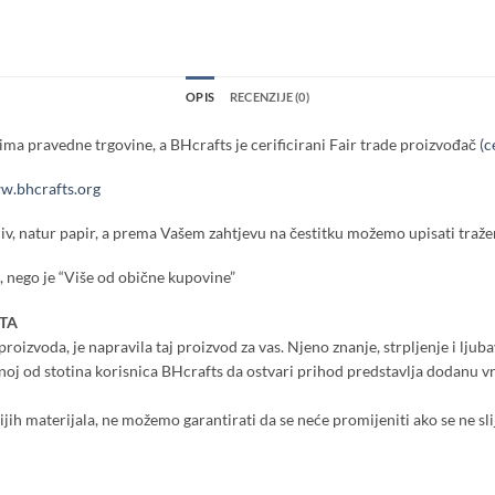
OPIS
RECENZIJE (0)
ma pravedne trgovine, a BHcrafts je cerificirani Fair trade proizvođač
(c
.bhcrafts.org
iv, natur papir, a prema Vašem zahtjevu na čestitku možemo upisati tražen
 nego je “Više od obične kupovine”
TA
roizvoda, je napravila taj proizvod za vas. Njeno znanje, strpljenje i ljuba
dnoj od stotina korisnica BHcrafts da ostvari prihod predstavlja dodanu 
nijih materijala, ne možemo garantirati da se neće promijeniti ako se ne sli