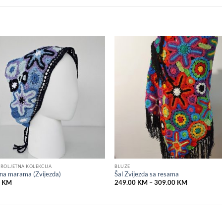
Add to
Add
wishlist
wish
ROLJETNA KOLEKCIJA
BLUZE
na marama (Zvijezda)
Šal Zvijezda sa resama
Price
0
KM
249.00
KM
–
309.00
KM
range:
249.00 KM
through
309.00 KM