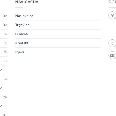
NAVIGACIJA
O F
Naslovnica
(10)
Trgovina
(13)
O nama
(1)
Kontakt
(1)
Izjave
(45)
(4)
(4)
(58)
(11)