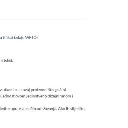
ertifikat izdaje WFTO)
i tekst.
v utkani su u ovaj proizvod, što ga čini
vrijednost ovom jedinstveno dizajniranom i
jedite upute za način održavanja. Ako ih slijedite,