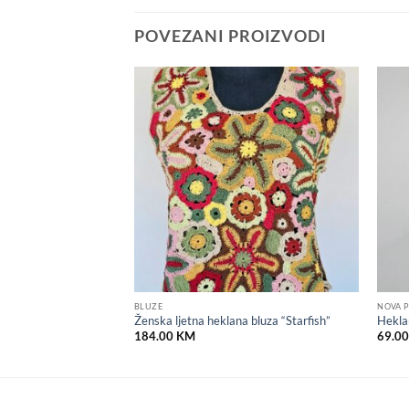
POVEZANI PROIZVODI
Add to
Add to
wishlist
wishlist
CIJA
BLUZE
NOVA P
Ženska ljetna heklana bluza “Starfish”
Hekla
184.00
KM
69.0