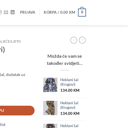
PRIJAVA
KORPA /
0.00
KM
0
LJEĆE/LJETO
i)
Možda će vam se
također svidjeti…
šal, dodatak uz
Heklani šal
(Krugovi)
134.00
KM
Heklani šal
(Krugovi)
PU
134.00
KM
list
Heklani šal