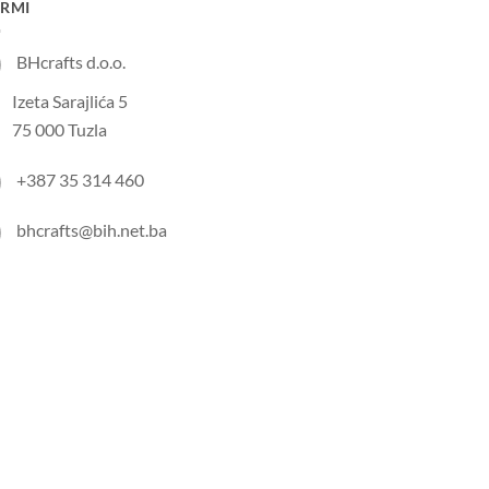
IRMI
BHcrafts d.o.o.
Izeta Sarajlića 5
75 000 Tuzla
+387 35 314 460
bhcrafts@bih.net.ba