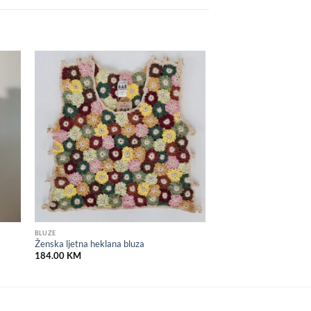
 to
Add to
list
wishlist
BLUZE
Ženska ljetna heklana bluza
184.00
KM