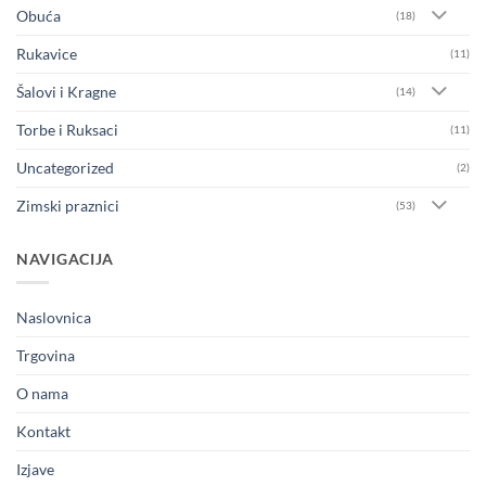
Obuća
(18)
Rukavice
(11)
Šalovi i Kragne
(14)
Torbe i Ruksaci
(11)
Uncategorized
(2)
Zimski praznici
(53)
NAVIGACIJA
Naslovnica
Trgovina
O nama
Kontakt
Izjave