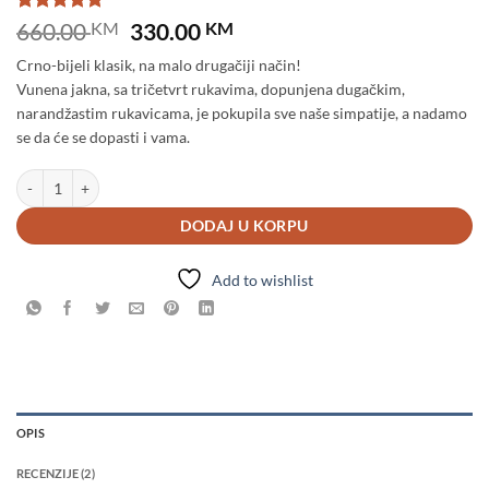
Original
Current
Korisničke
2
660.00
KM
330.00
KM
ocjene:
5
price
price
od ukupno
Crno-bijeli klasik, na malo drugačiji način!
was:
is:
5 (
Vunena jakna, sa tričetvrt rukavima, dopunjena dugačkim,
660.00 KM.
330.00 KM.
korisnika)
narandžastim rukavicama, je pokupila sve naše simpatije, a nadamo
se da će se dopasti i vama.
Crno bijela jakna količina
DODAJ U KORPU
Add to wishlist
OPIS
RECENZIJE (2)