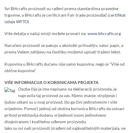
Svi BHcrafts proizvodi su rađeni prema standardima pravedne
trgovine, a BHcrafts je cerificirani Fair trade proizvođač
(certifikat
izdaje WFTO)
Više detalja o našoj misiji možete pronaći na:
www.bhcrafts.org
Naručeni proizvodi se pakuju u ekološki prihvatljiv, natur papir, a
prema Vašem zahtjevu na čestitku možemo upisati traženi tekst.
Kupovina u BHcrafts dućanu nije samo kupovina, nego je “Više od
obične kupovine”
VIŠE INFORMACIJA O KORISNICAMA PROJEKTA
Osoba čije je ime napisano na deklaraciji proizvoda, je
napravila taj proizvod za vas. Njeno znanje, strpljenje i
ljubav utkani su u ovaj proizvod, što ga čini jedinstvenim i više
vrijednim. Pomoći jednoj od stotina korisnica BHcrafts da ostvari
prihod predstavlja dodanu vrijednost ovom jedinstveno
dizajniranom i kvalitetno uđenom proizvodu.
Iako su svi naši proizvodi izrađeni od najkvalitetnijih materijala, ne