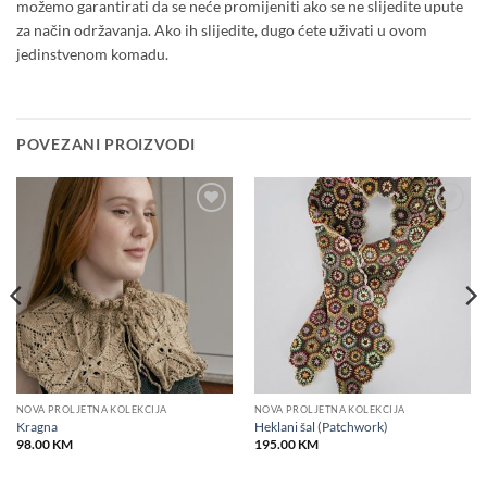
možemo garantirati da se neće promijeniti ako se ne slijedite upute
za način održavanja. Ako ih slijedite, dugo ćete uživati u ovom
jedinstvenom komadu.
POVEZANI PROIZVODI
Add to
Add to
wishlist
wishlist
NOVA PROLJETNA KOLEKCIJA
NOVA PROLJETNA KOLEKCIJA
Kragna
Heklani šal (Patchwork)
98.00
KM
195.00
KM