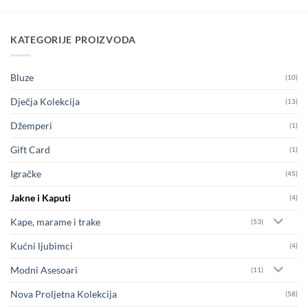
KATEGORIJE PROIZVODA
Bluze
(10)
Dječja Kolekcija
(13)
Džemperi
(1)
Gift Card
(1)
Igračke
(45)
Jakne i Kaputi
(4)
Kape, marame i trake
(53)
Kućni ljubimci
(4)
Modni Asesoari
(11)
Nova Proljetna Kolekcija
(58)