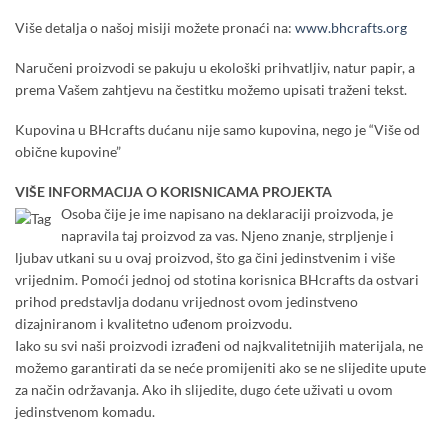
Više detalja o našoj misiji možete pronaći na:
www.bhcrafts.org
Naručeni proizvodi se pakuju u ekološki prihvatljiv, natur papir, a
prema Vašem zahtjevu na čestitku možemo upisati traženi tekst.
Kupovina u BHcrafts dućanu nije samo kupovina, nego je “Više od
obične kupovine”
VIŠE INFORMACIJA O KORISNICAMA PROJEKTA
Osoba čije je ime napisano na deklaraciji proizvoda, je
napravila taj proizvod za vas. Njeno znanje, strpljenje i
ljubav utkani su u ovaj proizvod, što ga čini jedinstvenim i više
vrijednim. Pomoći jednoj od stotina korisnica BHcrafts da ostvari
prihod predstavlja dodanu vrijednost ovom jedinstveno
dizajniranom i kvalitetno uđenom proizvodu.
Iako su svi naši proizvodi izrađeni od najkvalitetnijih materijala, ne
možemo garantirati da se neće promijeniti ako se ne slijedite upute
za način održavanja. Ako ih slijedite, dugo ćete uživati u ovom
jedinstvenom komadu.