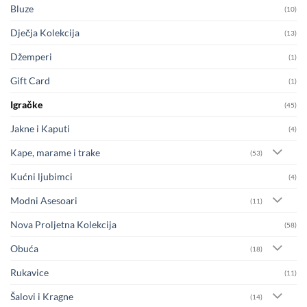
Bluze
(10)
Dječja Kolekcija
(13)
Džemperi
(1)
Gift Card
(1)
Igračke
(45)
Jakne i Kaputi
(4)
Kape, marame i trake
(53)
Kućni ljubimci
(4)
Modni Asesoari
(11)
Nova Proljetna Kolekcija
(58)
Obuća
(18)
Rukavice
(11)
Šalovi i Kragne
(14)