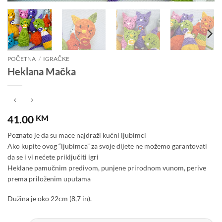
POČETNA
/
IGRAČKE
Heklana Mačka
41.00
KM
Poznato je da su mace najdraži kućni ljubimci
Ako kupite ovog “ljubimca” za svoje dijete ne možemo garantovati
da se i vi nećete priključiti igri
Heklane pamučnim predivom, punjene prirodnom vunom, perive
prema priloženim uputama
Dužina je oko 22cm (8,7 in).