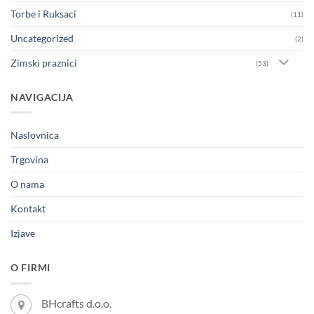
Torbe i Ruksaci
(11)
Uncategorized
(2)
Zimski praznici
(53)
NAVIGACIJA
Naslovnica
Trgovina
O nama
Kontakt
Izjave
O FIRMI
BHcrafts d.o.o.