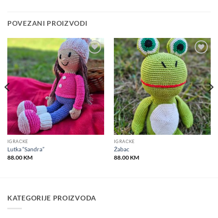
POVEZANI PROIZVODI
Add to
Add to
wishlist
wishlist
IGRAČKE
IGRAČKE
Lutka “Sandra”
Žabac
88.00
KM
88.00
KM
KATEGORIJE PROIZVODA