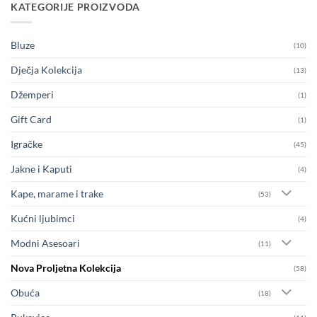
KATEGORIJE PROIZVODA
Bluze
(10)
Dječja Kolekcija
(13)
Džemperi
(1)
Gift Card
(1)
Igračke
(45)
Jakne i Kaputi
(4)
Kape, marame i trake
(53)
Kućni ljubimci
(4)
Modni Asesoari
(11)
Nova Proljetna Kolekcija
(58)
Obuća
(18)