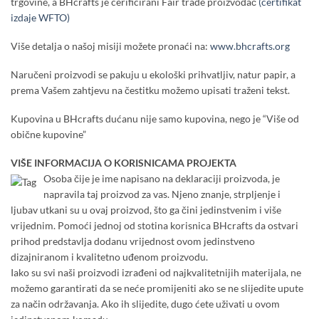
trgovine, a BHcrafts je cerificirani Fair trade proizvođač
(certifikat
izdaje WFTO)
Više detalja o našoj misiji možete pronaći na:
www.bhcrafts.org
Naručeni proizvodi se pakuju u ekološki prihvatljiv, natur papir, a
prema Vašem zahtjevu na čestitku možemo upisati traženi tekst.
Kupovina u BHcrafts dućanu nije samo kupovina, nego je “Više od
obične kupovine”
VIŠE INFORMACIJA O KORISNICAMA PROJEKTA
Osoba čije je ime napisano na deklaraciji proizvoda, je
napravila taj proizvod za vas. Njeno znanje, strpljenje i
ljubav utkani su u ovaj proizvod, što ga čini jedinstvenim i više
vrijednim. Pomoći jednoj od stotina korisnica BHcrafts da ostvari
prihod predstavlja dodanu vrijednost ovom jedinstveno
dizajniranom i kvalitetno uđenom proizvodu.
Iako su svi naši proizvodi izrađeni od najkvalitetnijih materijala, ne
možemo garantirati da se neće promijeniti ako se ne slijedite upute
za način održavanja. Ako ih slijedite, dugo ćete uživati u ovom