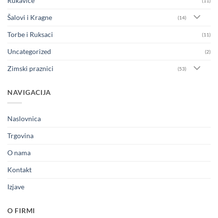
Rukavice
(11)
Šalovi i Kragne
(14)
Torbe i Ruksaci
(11)
Uncategorized
(2)
Zimski praznici
(53)
NAVIGACIJA
Naslovnica
Trgovina
O nama
Kontakt
Izjave
O FIRMI