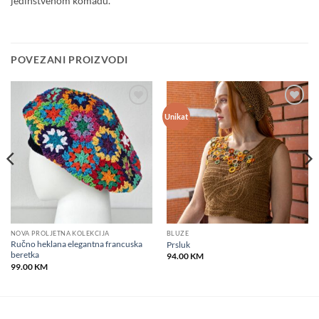
jedinstvenom komadu.
POVEZANI PROIZVODI
Add to
Add to
Unikat
wishlist
wishlist
NOVA PROLJETNA KOLEKCIJA
BLUZE
Ručno heklana elegantna francuska
Prsluk
beretka
94.00
KM
99.00
KM