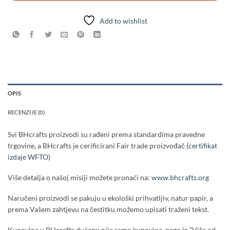
Add to wishlist
OPIS
RECENZIJE (0)
Svi BHcrafts proizvodi su rađeni prema standardima pravedne
trgovine, a BHcrafts je cerificirani Fair trade proizvođač
(certifikat
izdaje WFTO)
Više detalja o našoj misiji možete pronaći na:
www.bhcrafts.org
Naručeni proizvodi se pakuju u ekološki prihvatljiv, natur papir, a
prema Vašem zahtjevu na čestitku možemo upisati traženi tekst.
Kupovina u BHcrafts dućanu nije samo kupovina, nego je “Više od