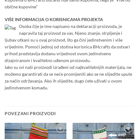
obične kupovine”
VIŠE INFORMACIJA O KORISNICAMA PROJEKTA
Osoba čije je ime napisano na deklaraciji proizvoda, je
napravila taj proizvod za vas. Njeno znanje, strpljenje i
ljubav utkani su u ovaj proizvod, što ga čini jedinstvenim i više
vrijednim. Pomoći jednoj od stotina korisnica BHcrafts da ostvari
prihod predstavlja dodanu vrijednost ovom jedinstveno
dizajniranom i kvalitetno uđenom proizvodu.
Iako su svi naši proizvodi izrađeni od najkvalitetnijih materijala, ne
možemo garantirati da se neće promijeniti ako se ne slijedite upute
za način održavanja. Ako ih slijedite, dugo ćete uživati u ovom
jedinstvenom komadu.
POVEZANI PROIZVODI
Add to
Add to