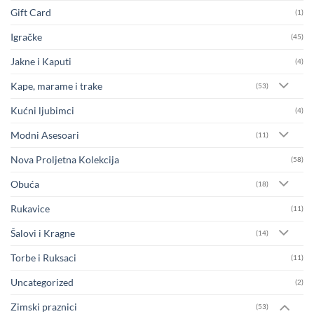
Gift Card
(1)
Igračke
(45)
Jakne i Kaputi
(4)
Kape, marame i trake
(53)
Kućni ljubimci
(4)
Modni Asesoari
(11)
Nova Proljetna Kolekcija
(58)
Obuća
(18)
Rukavice
(11)
Šalovi i Kragne
(14)
Torbe i Ruksaci
(11)
Uncategorized
(2)
Zimski praznici
(53)