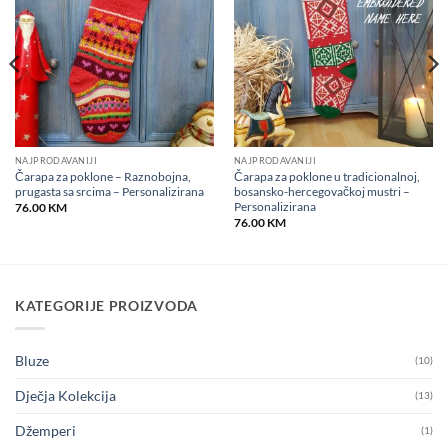
wishlist
wishlist
NAJPRODAVANIJI
NAJPRODAVANIJI
Čarapa za poklone – Raznobojna,
Čarapa za poklone u tradicionalnoj,
prugasta sa srcima – Personalizirana
bosansko-hercegovačkoj mustri –
Personalizirana
76.00
KM
76.00
KM
KATEGORIJE PROIZVODA
Bluze
(10)
Dječja Kolekcija
(13)
Džemperi
(1)