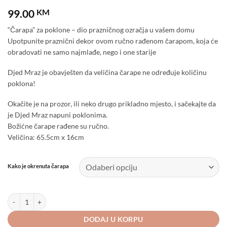
99.00
KM
“Čarapa” za poklone – dio prazničnog ozračja u vašem domu
Upotpunite praznični dekor ovom ručno rađenom čarapom, koja će
obradovati ne samo najmlađe, nego i one starije
Djed Mraz je obavješten da veličina čarape ne određuje količinu
poklona!
Okačite je na prozor, ili neko drugo prikladno mjesto, i sačekajte da
je Djed Mraz napuni poklonima.
Božićne čarape rađene su ručno.
Veličina: 65.5cm x 16cm
Kako je okrenuta čarapa
Čarapa za poklone u tradicionalnoj, bosansko-hercegovačkoj mustri - Perso
DODAJ U KORPU