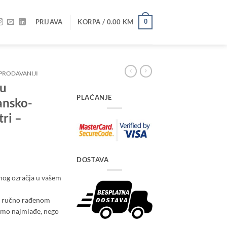
PRIJAVA
KORPA /
0.00
KM
0
PRODAVANIJI
 u
PLAĆANJE
ansko-
ri –
DOSTAVA
čnog ozračja u vašem
m ručno rađenom
amo najmlađe, nego