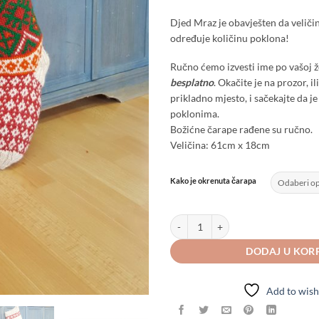
Djed Mraz je obavješten da veliči
određuje količinu poklona!
Ručno ćemo izvesti ime po vašoj že
besplatno
. Okačite je na prozor, i
prikladno mjesto, i sačekajte da 
poklonima.
Božićne čarape rađene su ručno.
Veličina: 61cm x 18cm
Kako je okrenuta čarapa
Čarapa za poklone u tradicionalnoj,
DODAJ U KOR
Add to wish