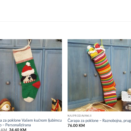
Add to
Add
wishlist
wish
T
NAJPRODAVANIJI
a za poklone Vašem kućnom ljubimcu
Čarapa za poklone – Raznobojna, pru
o – Personalizirana
76.00
KM
Original
Current
0
KM
34.40
KM