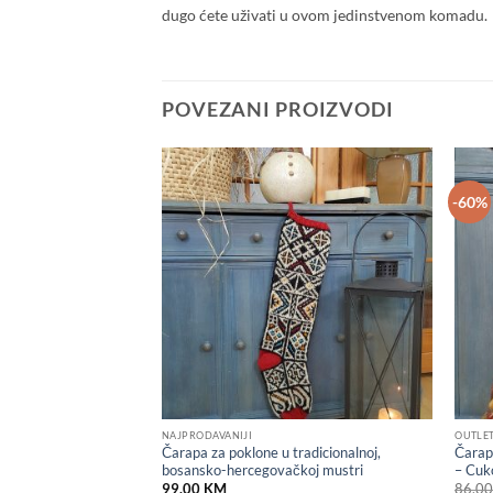
dugo ćete uživati u ovom jedinstvenom komadu.
POVEZANI PROIZVODI
-60%
Add to
Add to
wishlist
wishlist
NAJPRODAVANIJI
OUTLE
Čarapa za poklone u tradicionalnoj,
Čarap
 Raznobojna, prugasta
bosansko-hercegovačkoj mustri
– Cuk
Current
KM
price
99.00
KM
86.0