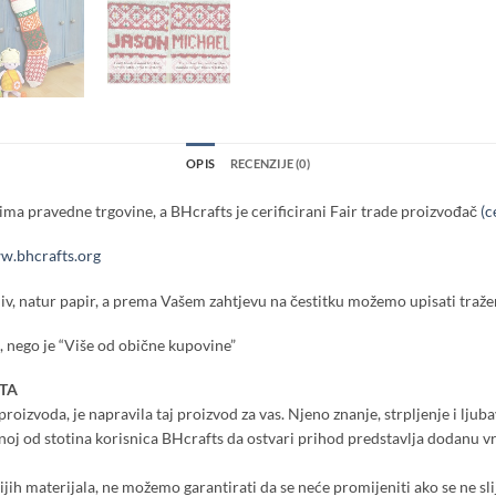
OPIS
RECENZIJE (0)
ma pravedne trgovine, a BHcrafts je cerificirani Fair trade proizvođač
(c
.bhcrafts.org
iv, natur papir, a prema Vašem zahtjevu na čestitku možemo upisati tražen
 nego je “Više od obične kupovine”
TA
roizvoda, je napravila taj proizvod za vas. Njeno znanje, strpljenje i ljuba
dnoj od stotina korisnica BHcrafts da ostvari prihod predstavlja dodanu 
nijih materijala, ne možemo garantirati da se neće promijeniti ako se ne sli