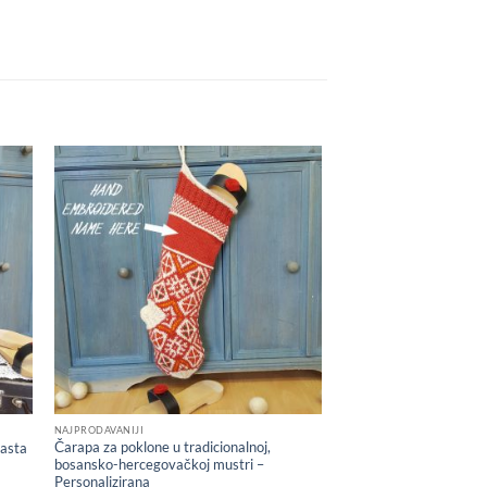
 to
Add to
list
wishlist
NAJPRODAVANIJI
Čarapa za poklone u tradicionalnoj,
gasta
bosansko-hercegovačkoj mustri –
Personalizirana