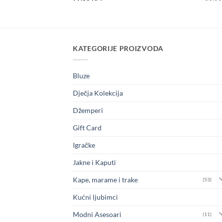
is:
 KM.
53.00 KM.
KATEGORIJE PROIZVODA
Bluze
Dječja Kolekcija
Džemperi
Gift Card
Igračke
Jakne i Kaputi
Kape, marame i trake
(53)
Kućni ljubimci
Modni Asesoari
(11)