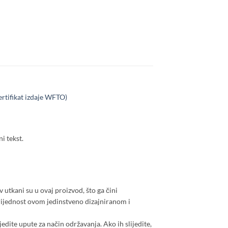
ertifikat izdaje WFTO)
i tekst.
v utkani su u ovaj proizvod, što ga čini
vrijednost ovom jedinstveno dizajniranom i
jedite upute za način održavanja. Ako ih slijedite,