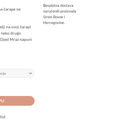
Besplatna dostava
na čarape ne
naručenih proizvoda
širom Bosne i
Hercegovine.
lji na ovoj čarapi
li neko drugo
je Djed Mraz napuni
 bosansko-hercegovačkoj mustri - Personalizirana količina
PU
list