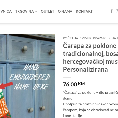
OVNICA
TRGOVINA
OUTLET
O NAMA
KONTAKT
POČETNA
/
ZIMSKI PRAZNICI
/
NAJ
Čarapa za poklone
Add to
tradicionalnoj, bos
wishlist
hercegovačkoj must
Personalizirana
76.00
KM
“Čarapa” za poklone – dio prazni
domu
Upotpunite praznični dekor ovo
čarapom, koja će obradovati ne s
i one starije