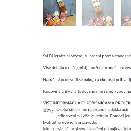
Svi BHcrafts proizvodi su rađeni prema standardi
Više detalja o našoj misiji možete pronaći na:
www
Naručeni proizvodi se pakuju u ekološki prihvatlj
Kupovina u BHcrafts dućanu nije samo kupovina,
VIŠE INFORMACIJA O KORISNICAMA PROJEK
Osoba čije je ime napisano na deklaraciji p
jedinstvenim i više vrijednim. Pomoći je
kvalitetno uđenom proizvodu.
Iako su svi naši proizvodi izrađeni od najkvalitet