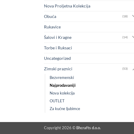
Nova Proljetna Kolekcija
Obuća
(18)
Rukavice
Šalovi i Kragne
(14)
Torbe i Ruksaci
Uncategorized
Zimski praznici
(53)
Bezvremenski
Najprodavaniji
Nova kolekcija
OUTLET
Za kućne ljubimce
Copyright 2026 ©
Bhcrafts d.o.o.