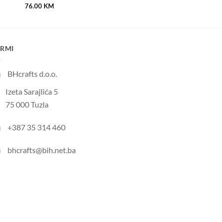
76.00
KM
IRMI
BHcrafts d.o.o.
Izeta Sarajlića 5
75 000 Tuzla
+387 35 314 460
bhcrafts@bih.net.ba