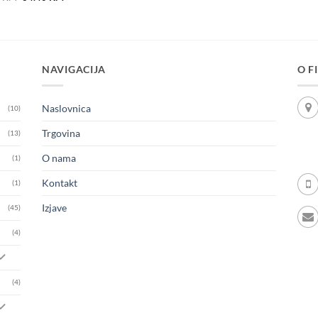
price
price
was:
is:
86.00 KM.
34.40 KM.
NAVIGACIJA
O F
Naslovnica
(10)
Trgovina
(13)
O nama
(1)
Kontakt
(1)
Izjave
(45)
(4)
(4)