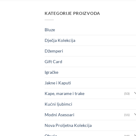
KATEGORIJE PROIZVODA
Bluze
Dječja Kolekcija
Džemperi
Gift Card
Igračke
Jakne i Kaputi
Kape, marame i trake
(53)
Kućni ljubimci
Modni Asesoari
(11)
Nova Proljetna Kolekcija
Obuća
(18)