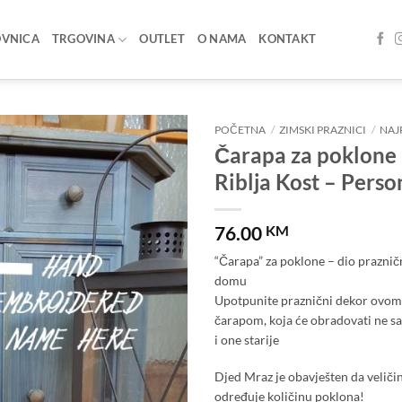
OVNICA
TRGOVINA
OUTLET
O NAMA
KONTAKT
POČETNA
/
ZIMSKI PRAZNICI
/
NAJ
Čarapa za poklone
Add to
Riblja Kost – Perso
wishlist
76.00
KM
“Čarapa” za poklone – dio prazni
domu
Upotpunite praznični dekor ovo
čarapom, koja će obradovati ne s
i one starije
Djed Mraz je obavješten da veliči
određuje količinu poklona!