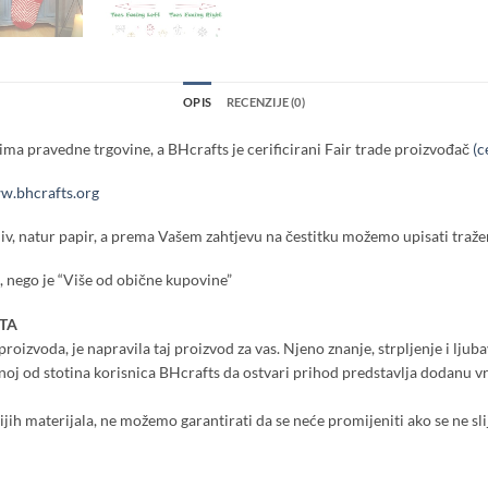
OPIS
RECENZIJE (0)
ma pravedne trgovine, a BHcrafts je cerificirani Fair trade proizvođač
(c
.bhcrafts.org
iv, natur papir, a prema Vašem zahtjevu na čestitku možemo upisati tražen
 nego je “Više od obične kupovine”
TA
roizvoda, je napravila taj proizvod za vas. Njeno znanje, strpljenje i ljuba
dnoj od stotina korisnica BHcrafts da ostvari prihod predstavlja dodanu 
nijih materijala, ne možemo garantirati da se neće promijeniti ako se ne sli