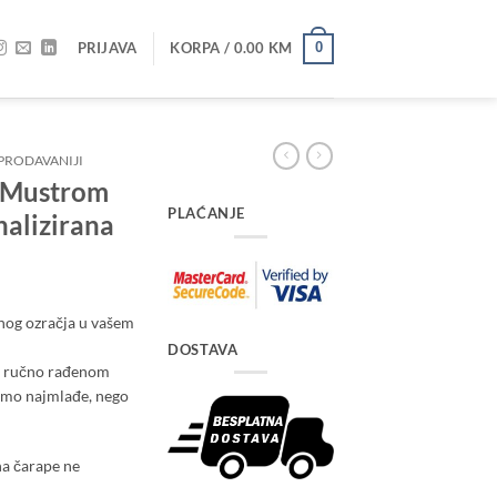
PRIJAVA
KORPA /
0.00
KM
0
PRODAVANIJI
 Mustrom
PLAĆANJE
nalizirana
čnog ozračja u vašem
DOSTAVA
m ručno rađenom
amo najmlađe, nego
na čarape ne