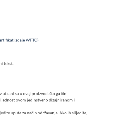
ertifikat izdaje WFTO)
i tekst.
v utkani su u ovaj proizvod, što ga čini
vrijednost ovom jedinstveno dizajniranom i
jedite upute za način održavanja. Ako ih slijedite,