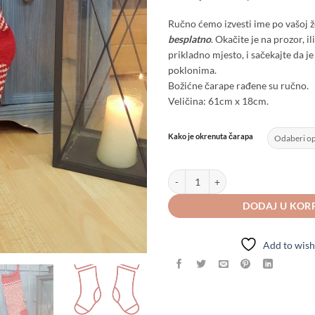
Ručno ćemo izvesti ime po vašoj že
besplatno
. Okačite je na prozor, i
prikladno mjesto, i sačekajte da 
poklonima.
Božićne čarape rađene su ručno.
Veličina: 61cm x 18cm.
Kako je okrenuta čarapa
Čarapa za poklone Mustrom Riblja Ko
DODAJ U KOR
Add to wish