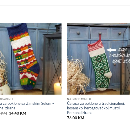
Add to
Add
wishlist
wish
ODAVANIJI
NAJPRODAVANIJI
a za poklone sa Zimskim Selom –
Čarapa za poklone u tradicionalnoj,
nalizirana
bosansko-hercegovačkoj mustri –
Personalizirana
Original
Current
0
KM
34.40
KM
price
price
76.00
KM
was:
is:
86.00 KM.
34.40 KM.