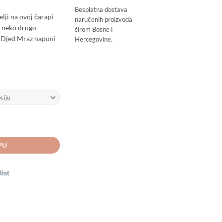
Besplatna dostava
lji na ovoj čarapi
naručenih proizvoda
li neko drugo
širom Bosne i
je Djed Mraz napuni
Hercegovine.
st - Personalizirana količina
PU
list