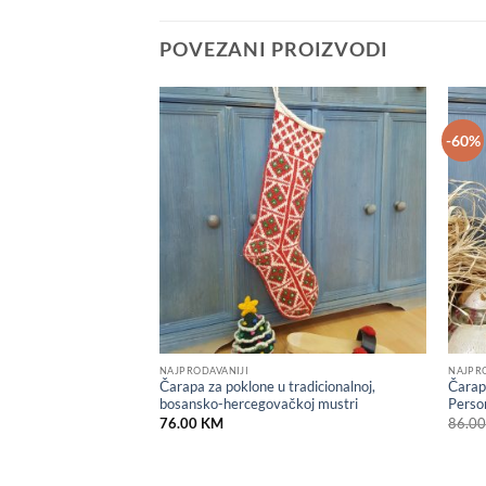
POVEZANI PROIZVODI
-60%
Add to
Add to
wishlist
wishlist
NAJPRODAVANIJI
NAJPR
Snješko Bjelić –
Čarapa za poklone u tradicionalnoj,
Čarap
bosansko-hercegovačkoj mustri
Perso
Current
M
76.00
KM
86.0
price
is:
M.
39.50 KM.