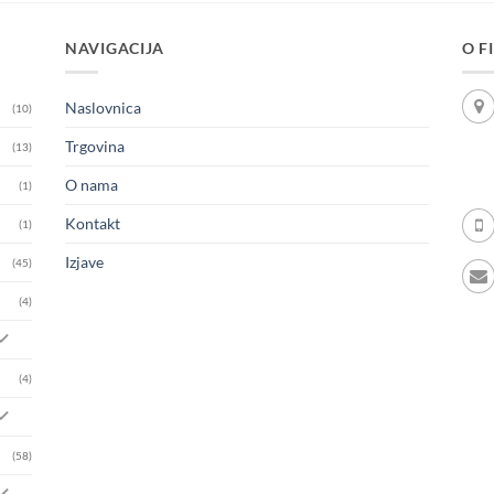
NAVIGACIJA
O F
Naslovnica
(10)
Trgovina
(13)
O nama
(1)
Kontakt
(1)
Izjave
(45)
(4)
(4)
(58)