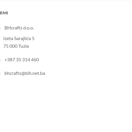
IRMI
BHcrafts d.o.o.
Izeta Sarajlića 5
75 000 Tuzla
+387 35 314 460
bhcrafts@bih.net.ba