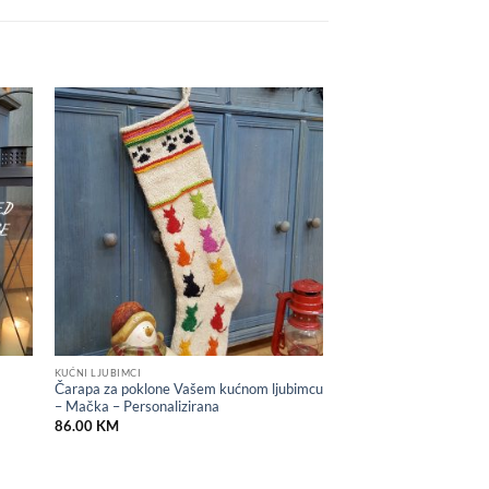
 to
Add to
list
wishlist
KUĆNI LJUBIMCI
Čarapa za poklone Vašem kućnom ljubimcu
– Mačka – Personalizirana
86.00
KM