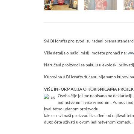
Svi BHcrafts proizvodi su rađeni prema standardi
Više detalja o našoj misiji možete pronaći na:
www
Naručeni proizvodi se pakuju u ekološki prihvatlj
Kupovina u BHcrafts dućanu nije samo kupovina,
VIŠE INFORMACIJA O KORISNICAMA PROJEK
Osoba čije je ime napisano na deklaraciji p
jedinstvenim i više vrijednim. Pomoći je
kvalitetno uđenom proizvodu.
Iako su svi naši proizvodi izrađeni od najkvalitet
dugo ćete uživati u ovom jedinstvenom komadu.