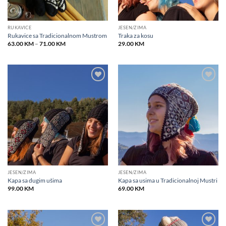
RUKAVICE
JESEN/ZIMA
Rukavice sa Tradicionalnom Mustrom
Traka za kosu
Price
63.00
KM
–
71.00
KM
29.00
KM
range:
63.00 KM
through
71.00 KM
Add to
Add to
wishlist
wishlist
JESEN/ZIMA
JESEN/ZIMA
Kapa sa dugim ušima
Kapa sa usima u Tradicionalnoj Mustri
99.00
KM
69.00
KM