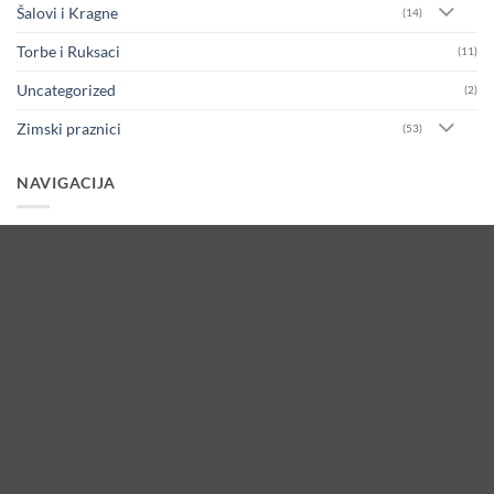
Šalovi i Kragne
(14)
Torbe i Ruksaci
(11)
Uncategorized
(2)
Zimski praznici
(53)
NAVIGACIJA
Naslovnica
Trgovina
O nama
Kontakt
Izjave
O FIRMI