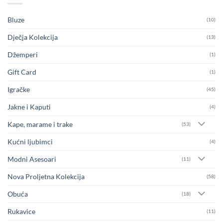
Bluze
(10)
Dječja Kolekcija
(13)
Džemperi
(1)
Gift Card
(1)
Igračke
(45)
Jakne i Kaputi
(4)
Kape, marame i trake
(53)
Kućni ljubimci
(4)
Modni Asesoari
(11)
Nova Proljetna Kolekcija
(58)
Obuća
(18)
Rukavice
(11)