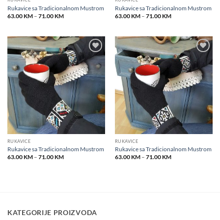
Rukavice sa Tradicionalnom Mustrom
Rukavice sa Tradicionalnom Mustrom
Price
Price
63.00
KM
–
71.00
KM
63.00
KM
–
71.00
KM
range:
range:
63.00 KM
63.00 KM
through
through
71.00 KM
71.00 KM
Add to
Add to
wishlist
wishlist
RUKAVICE
RUKAVICE
Rukavice sa Tradicionalnom Mustrom
Rukavice sa Tradicionalnom Mustrom
Price
Price
63.00
KM
–
71.00
KM
63.00
KM
–
71.00
KM
range:
range:
63.00 KM
63.00 KM
through
through
71.00 KM
71.00 KM
KATEGORIJE PROIZVODA