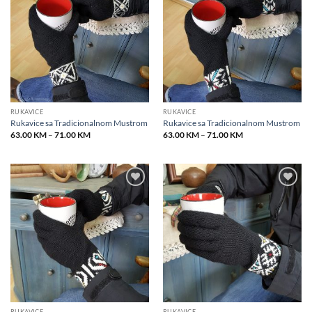
wishlist
wishlist
RUKAVICE
RUKAVICE
Rukavice sa Tradicionalnom Mustrom
Rukavice sa Tradicionalnom Mustrom
Price
Price
63.00
KM
–
71.00
KM
63.00
KM
–
71.00
KM
range:
range:
63.00 KM
63.00 KM
through
through
71.00 KM
71.00 KM
Add to
Add to
wishlist
wishlist
RUKAVICE
RUKAVICE