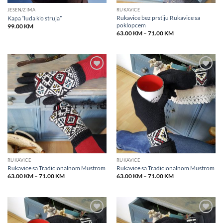
JESEN/ZIMA
RUKAVICE
Rukavice bez prstiju Rukavice sa
Kapa “luda k'o struja”
poklopcem
99.00
KM
Price
63.00
KM
–
71.00
KM
range:
63.00 KM
through
71.00 KM
Add to
Add to
wishlist
wishlist
RUKAVICE
RUKAVICE
Rukavice sa Tradicionalnom Mustrom
Rukavice sa Tradicionalnom Mustrom
Price
Price
63.00
KM
–
71.00
KM
63.00
KM
–
71.00
KM
range:
range:
63.00 KM
63.00 KM
through
through
71.00 KM
71.00 KM
Add to
Add to