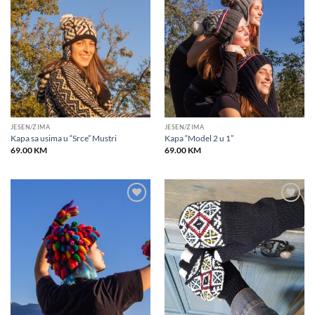
Add to
Add to
wishlist
wishlist
JESEN/ZIMA
JESEN/ZIMA
Kapa sa usima u “Srce” Mustri
Kapa “Model 2 u 1”
69.00
KM
69.00
KM
Add to
Add to
wishlist
wishlist