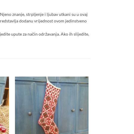
Njeno znanje, strpljenje i ljubav utkani su u ovaj
d predstavlja dodanu vrijednost ovom jedinstveno
jedite upute za način održavanja. Ako ih slijedite,
 to
Add to
list
wishlist