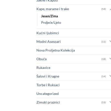
Jakne i Kaputi
Kape, marame i trake
(53)
Jesen/Zima
Proljeće/Ljeto
Kućni ljubimci
Modni Asesoari
(11)
Nova Proljetna Kolekcija
Obuća
(18)
Rukavice
Šalovi i Kragne
(14)
Torbe i Ruksaci
Uncategorized
Zimski praznici
(53)