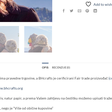
Add to wish
OPIS
RECENZIJE (0)
ma pravedne trgovine, a BHcrafts je cerificirani Fair trade proizvođač
(c
.bhcrafts.org
iv, natur papir, a prema Vašem zahtjevu na čestitku možemo upisati tražen
 nego je “Više od obične kupovine”