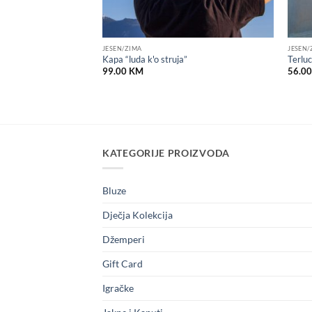
JESEN/ZIMA
JESEN/
radicionalnoj,
Kapa “luda k'o struja”
Terluc
koj mustri –
99.00
KM
56.0
KATEGORIJE PROIZVODA
Bluze
Dječja Kolekcija
Džemperi
Gift Card
Igračke