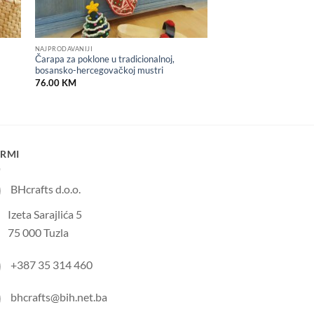
NAJPRODAVANIJI
Čarapa za poklone u tradicionalnoj,
bosansko-hercegovačkoj mustri
76.00
KM
IRMI
BHcrafts d.o.o.
Izeta Sarajlića 5
75 000 Tuzla
+387 35 314 460
bhcrafts@bih.net.ba