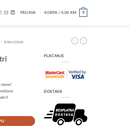
PRIJAVA
KORPA /
0.00
KM
0
/
JESEN/ZIMA
PLAĆANJE
tri
e dane!
eseljava
DOSTAVA
akril
ri količina
PU