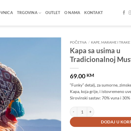
OVNICA
TRGOVINA
OUTLET
O NAMA
KONTAKT
POČETNA
/
KAPE, MARAME I TRAKE
Kapa sa usima u
Add to
Tradicionalnoj Mus
wishlist
69.00
KM
“Funky” detalj, za sumorne, zimsk
Kapa, koja grije, i istovremeno uv
Sirovinski sastav: 70% vuna i 30% 
Kapa sa usima u Tradicionalnoj Must
DODAJ U KOR