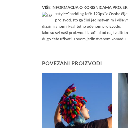
VIŠE INFORMACIJA O KORISNICAMA PROJEK
<style=”padding-left: 120px”> Osoba čije j
proizvod, što ga čini jedinstvenim i više
dizajniranom i kvalitetno uđenom proizvodu.
Iako su svi naši proizvodi izrađeni od najkvalitet
dugo ćete uživati u ovom jedinstvenom komadu.
POVEZANI PROIZVODI
Add to
Add to
wishlist
wishlist