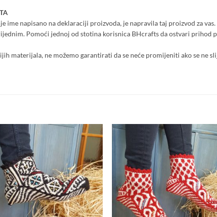
TA
e ime napisano na deklaraciji proizvoda, je napravila taj proizvod za vas. 
 vrijednim. Pomoći jednoj od stotina korisnica BHcrafts da ostvari priho
nijih materijala, ne možemo garantirati da se neće promijeniti ako se ne sli
Add to
Add
wishlist
wish