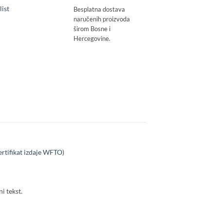
list
Besplatna dostava
naručenih proizvoda
širom Bosne i
Hercegovine.
ertifikat izdaje WFTO)
i tekst.