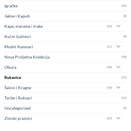
Igračke
(45)
Jakne i Kaputi
(4)
Kape, marame i trake
(53)
Kućni ljubimci
(4)
Modni Asesoari
(11)
Nova Proljetna Kolekcija
(58)
Obuća
(18)
Rukavice
(11)
Šalovi i Kragne
(14)
Torbe i Ruksaci
(11)
Uncategorized
(2)
Zimski praznici
(53)