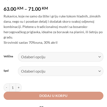
Price
63.00
KM
–
71.00
KM
range:
Rukavice, koje ne samo da štite i griju ruke tokom hladnih, zimskih
63.00 KM
dana, nego su i poseban detalj i dodatak skoro svakoj odjevnoj
through
kombinaciji. Pletene u tradicionalnoj mustri sa bosansko-
71.00 KM
hercegovačkog priglavka, idealne za boravak na planini, ili šetnju po
gradu.
Sirovinski sastav 70%vuna, 30% akril
Veličina
Spol
Rukavice sa Tradicionalnom Mustrom količina
DODAJ U KORPU