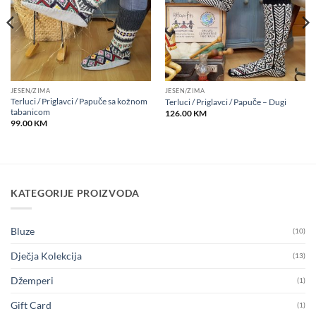
JESEN/ZIMA
JESEN/ZIMA
Terluci / Priglavci / Papuče sa kožnom
Terluci / Priglavci / Papuče – Dugi
tabanicom
126.00
KM
99.00
KM
KATEGORIJE PROIZVODA
Bluze
(10)
Dječja Kolekcija
(13)
Džemperi
(1)
Gift Card
(1)