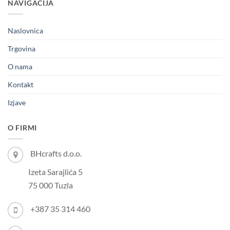
NAVIGACIJA
Naslovnica
Trgovina
O nama
Kontakt
Izjave
O FIRMI
BHcrafts d.o.o.
Izeta Sarajlića 5
75 000 Tuzla
+387 35 314 460