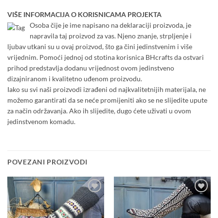
VIŠE INFORMACIJA O KORISNICAMA PROJEKTA
Osoba čije je ime napisano na deklaraciji proizvoda, je
napravila taj proizvod za vas. Njeno znanje, strpljenje i
ljubav utkani su u ovaj proizvod, što ga čini jedinstvenim i više
vrijednim. Pomoći jednoj od stotina korisnica BHcrafts da ostvari
prihod predstavlja dodanu vrijednost ovom jedinstveno
dizajniranom i kvalitetno uđenom proizvodu.
Iako su svi naši proizvodi izrađeni od najkvalitetnijih materijala, ne
možemo garantirati da se neće promijeniti ako se ne slijedite upute
za način održavanja. Ako ih slijedite, dugo ćete uživati u ovom
jedinstvenom komadu.
POVEZANI PROIZVODI
Add to
Add to
wishlist
wishlist