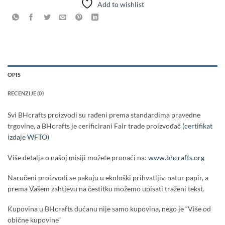
Add to wishlist
OPIS
RECENZIJE (0)
Svi BHcrafts proizvodi su rađeni prema standardima pravedne
trgovine, a BHcrafts je cerificirani Fair trade proizvođač
(certifikat
izdaje WFTO)
Više detalja o našoj misiji možete pronaći na:
www.bhcrafts.org
Naručeni proizvodi se pakuju u ekološki prihvatljiv, natur papir, a
prema Vašem zahtjevu na čestitku možemo upisati traženi tekst.
Kupovina u BHcrafts dućanu nije samo kupovina, nego je “Više od
obične kupovine”