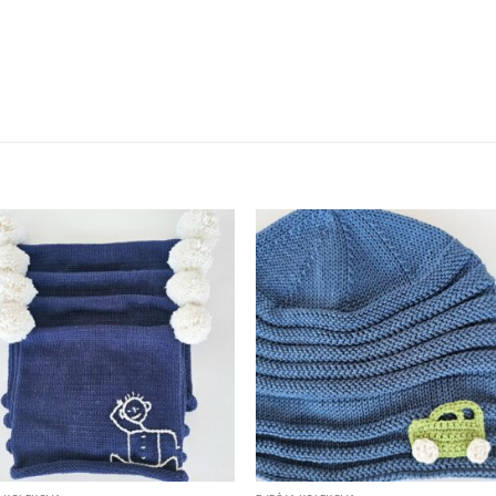
Add to
Add
wishlist
wish