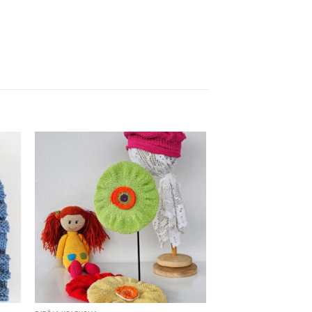
 to
Add to
list
wishlist