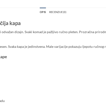
OPIS
RECENZIJE (0)
čija kapa
 odvažan dizajn. Svaki komad je pažljivo ručno pleten. Prozračna prirod
u jesen. Svaka kapa je jedinstvena. Male varijacije pokazuju ljepotu ručnog 
kape
adu