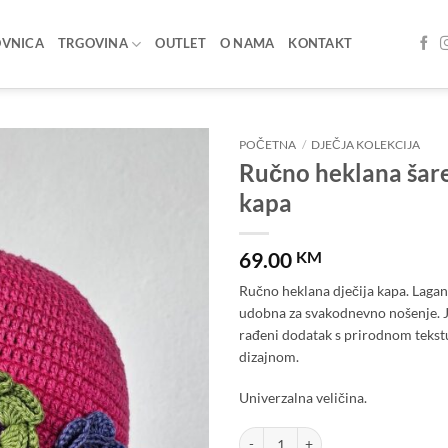
OVNICA
TRGOVINA
OUTLET
O NAMA
KONTAKT
POČETNA
/
DJEČJA KOLEKCIJA
Ručno heklana šare
Add to
kapa
wishlist
69.00
KM
Ručno heklana dječija kapa. Lagan
udobna za svakodnevno nošenje. 
rađeni dodatak s prirodnom teks
dizajnom.
Univerzalna veličina.
Ručno heklana šarena dječija kapa k