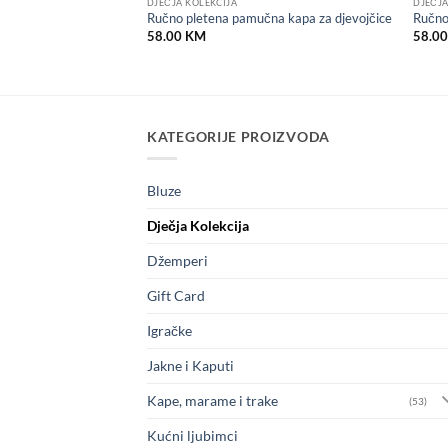
DJEČJA KOLEKCIJA
DJEČJA
e sa odgovarajućom
Ručno pletena pamučna kapa za djevojčice
Ručno
58.00
KM
58.0
Price
KM
range:
58.00 KM
through
104.00 KM
KATEGORIJE PROIZVODA
Bluze
Dječja Kolekcija
Džemperi
Gift Card
Igračke
Jakne i Kaputi
Kape, marame i trake
(53)
Kućni ljubimci