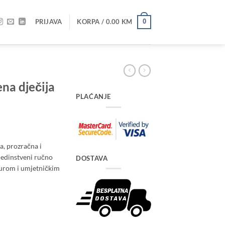
PRIJAVA
KORPA /
0.00
KM
0
na dječija
PLAĆANJE
a, prozračna i
Jedinstveni ručno
DOSTAVA
turom i umjetničkim
oličina