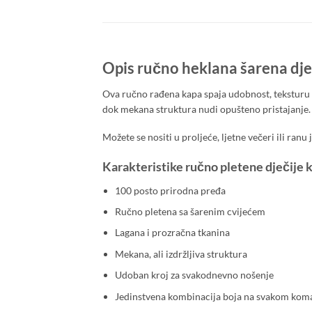
Opis ručno heklana šarena dje
Ova ručno rađena kapa spaja udobnost, teksturu i
dok mekana struktura nudi opušteno pristajanje.
Možete se nositi u proljeće, ljetne večeri ili ran
Karakteristike ručno pletene dječije 
100 posto prirodna pređa
Ručno pletena sa šarenim cvijećem
Lagana i prozračna tkanina
Mekana, ali izdržljiva struktura
Udoban kroj za svakodnevno nošenje
Jedinstvena kombinacija boja na svakom kom