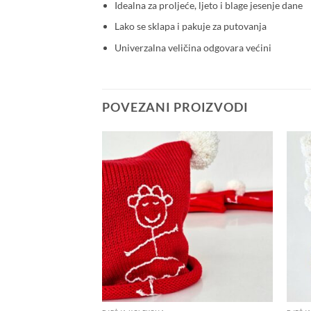
Idealna za proljeće, ljeto i blage jesenje dane
Lako se sklapa i pakuje za putovanja
Univerzalna veličina odgovara većini
POVEZANI PROIZVODI
Add to
Add to
wishlist
wishlist