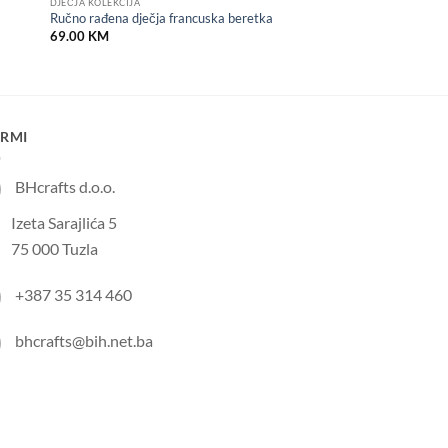
DJEČJA KOLEKCIJA
Ručno rađena dječja francuska beretka
69.00
KM
IRMI
BHcrafts d.o.o.
Izeta Sarajlića 5
75 000 Tuzla
+387 35 314 460
bhcrafts@bih.net.ba