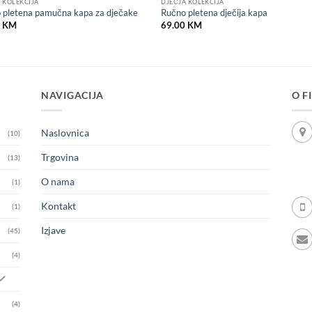
 KOLEKCIJA
DJEČJA KOLEKCIJA
 pletena pamučna kapa za dječake
Ručno pletena dječija kapa
0
KM
69.00
KM
NAVIGACIJA
O F
Naslovnica
(10)
Trgovina
(13)
O nama
(1)
Kontakt
(1)
Izjave
(45)
(4)
(4)