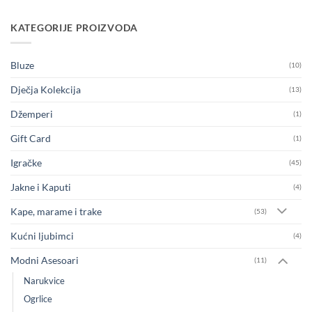
KATEGORIJE PROIZVODA
Bluze
(10)
Dječja Kolekcija
(13)
Džemperi
(1)
Gift Card
(1)
Igračke
(45)
Jakne i Kaputi
(4)
Kape, marame i trake
(53)
Kućni ljubimci
(4)
Modni Asesoari
(11)
Narukvice
Ogrlice