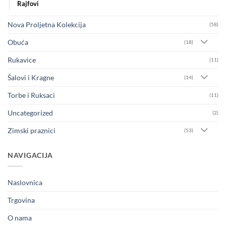
Rajfovi
Nova Proljetna Kolekcija
(58)
Obuća
(18)
Rukavice
(11)
Šalovi i Kragne
(14)
Torbe i Ruksaci
(11)
Uncategorized
(2)
Zimski praznici
(53)
NAVIGACIJA
Naslovnica
Trgovina
O nama