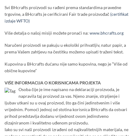
Svi BHcrafts proizvodi su rađeni prema standardima pravedne
trgovine, a BHcrafts je cerificirani Fair trade proizvođač
(certifikat
izdaje WFTO)
Više detalja o našoj misiji možete pronaći na:
www.bhcrafts.org
Naručeni proizvodi se pakuju u ekološki prihvatljiv, natur papir, a
prema Vašem zahtjevu na čestitku možemo upisati traženi tekst.
Kupovina u BHcrafts dućanu nije samo kupovina, nego je “Više od
obične kupovine”
VIŠE INFORMACIJA O KORISNICAMA PROJEKTA
Osoba čije je ime napisano na deklaraciji proizvoda, je
napravila taj proizvod za vas. Njeno znanje, strpljenje i
ljubav utkani su u ovaj proizvod, što ga čini jedinstvenim i više
vrijednim. Pomoći jednoj od stotina korisnica BHcrafts da ostvari
prihod predstavlja dodanu vrijednost ovom jedinstveno
dizajniranom i kvalitetno uđenom proizvodu.
Iako su svi naši proizvodi izrađeni od najkvalitetnijih materijala, ne