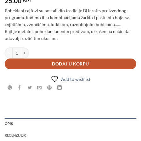
25.00
Poheklani rajfovi su postali dio tradicije BHcrafts proizvodnog
programa. Radimo ih u kombinacijama žarkih i pastelnih boja, sa
cvjetićima, zvončićima, lutkicom, raznobojnim bobicama……
Rajf je metalni, poheklan lanenim predivom, ukrašen na način da
udovolji različitim ukusima
Rajf količina
DODAJ U KORPU
Add to wishlist
OPIS
RECENZIJE (0)