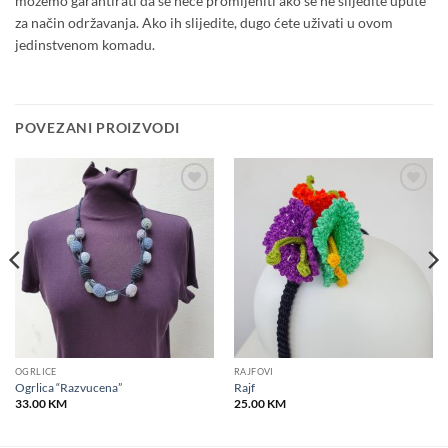
možemo garantirati da se neće promijeniti ako se ne slijedite upute
za način održavanja. Ako ih slijedite, dugo ćete uživati u ovom
jedinstvenom komadu.
POVEZANI PROIZVODI
Add to
Add to
wishlist
wishlist
OGRLICE
RAJFOVI
Ogrlica “Razvucena”
Rajf
33.00
KM
25.00
KM