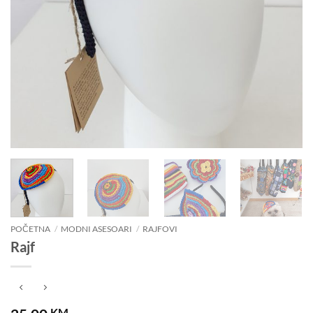
POČETNA
/
MODNI ASESOARI
/
RAJFOVI
Rajf
KM