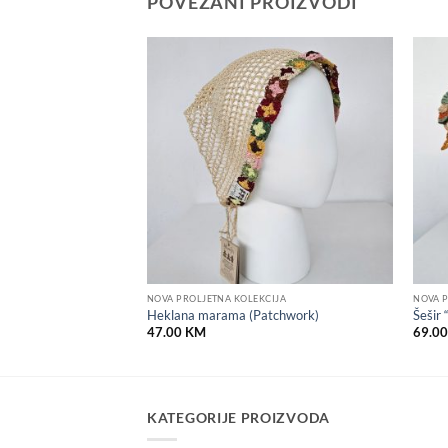
POVEZANI PROIZVODI
Add to
Add to
wishlist
wishlist
CIJA
NOVA PROLJETNA KOLEKCIJA
NOVA P
u (Zvijezda)
Heklana marama (Patchwork)
Šešir 
47.00
KM
69.0
KATEGORIJE PROIZVODA