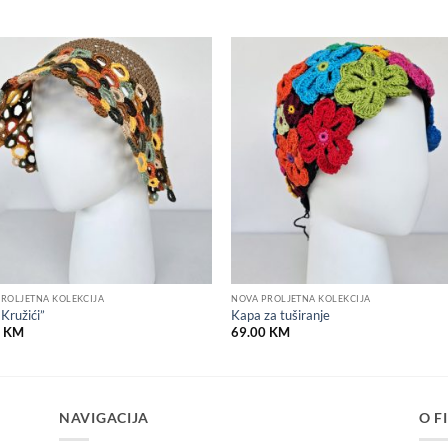
Add to
Add
wishlist
wish
ROLJETNA KOLEKCIJA
NOVA PROLJETNA KOLEKCIJA
“Kružići”
Kapa za tuširanje
0
KM
69.00
KM
NAVIGACIJA
O F