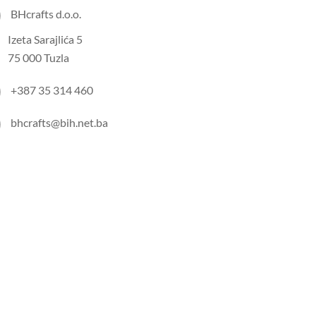
BHcrafts d.o.o.
Izeta Sarajlića 5
75 000 Tuzla
+387 35 314 460
bhcrafts@bih.net.ba