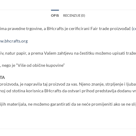
OPIS
RECENZIJE (0)
ma pravedne trgovine, a BHcrafts je cerificirani Fair trade proizvođač
(c
.bhcrafts.org
iv, natur papir, a prema Vašem zahtjevu na čestitku možemo upisati tražen
 nego je “Više od obične kupovine”
TA
roizvoda, je napravila taj proizvod za vas. Njeno znanje, strpljenje i ljuba
dnoj od stotina korisnica BHcrafts da ostvari prihod predstavlja dodanu 
nijih materijala, ne možemo garantirati da se neće promijeniti ako se ne sli