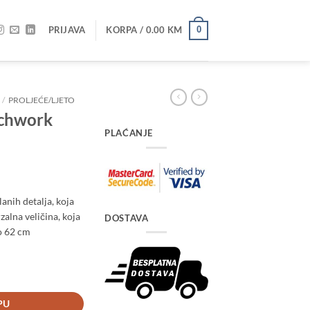
PRIJAVA
KORPA /
0.00
KM
0
/
PROLJEĆE/LJETO
tchwork
PLAĆANJE
anih detalja, koja
zalna veličina, koja
DOSTAVA
o 62 cm
čina
PU