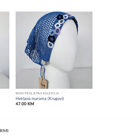
 to
Add to
list
wishlist
NOVA PROLJETNA KOLEKCIJA
Heklana marama (Krugovi)
47.00
KM
IRMI