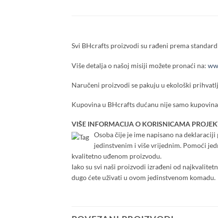
Svi BHcrafts proizvodi su rađeni prema standardi
Više detalja o našoj misiji možete pronaći na:
www
Naručeni proizvodi se pakuju u ekološki prihvatlj
Kupovina u BHcrafts dućanu nije samo kupovina,
VIŠE INFORMACIJA O KORISNICAMA PROJEK
Osoba čije je ime napisano na deklaraciji p
jedinstvenim i više vrijednim. Pomoći je
kvalitetno uđenom proizvodu.
Iako su svi naši proizvodi izrađeni od najkvalitet
dugo ćete uživati u ovom jedinstvenom komadu.