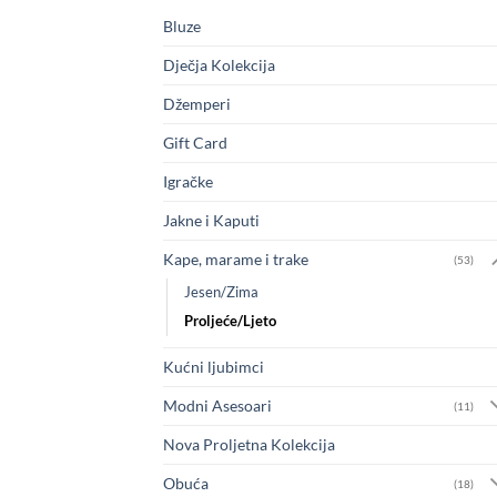
Bluze
Dječja Kolekcija
Džemperi
Gift Card
Igračke
Jakne i Kaputi
Kape, marame i trake
(53)
Jesen/Zima
Proljeće/Ljeto
Kućni ljubimci
Modni Asesoari
(11)
Nova Proljetna Kolekcija
Obuća
(18)