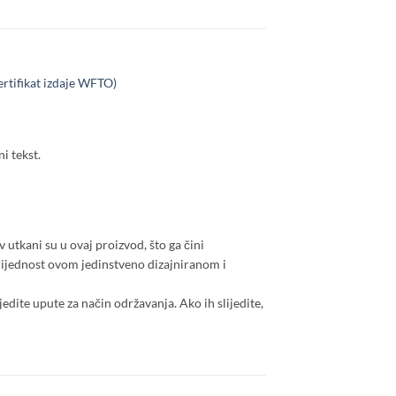
ertifikat izdaje WFTO)
i tekst.
v utkani su u ovaj proizvod, što ga čini
vrijednost ovom jedinstveno dizajniranom i
jedite upute za način održavanja. Ako ih slijedite,