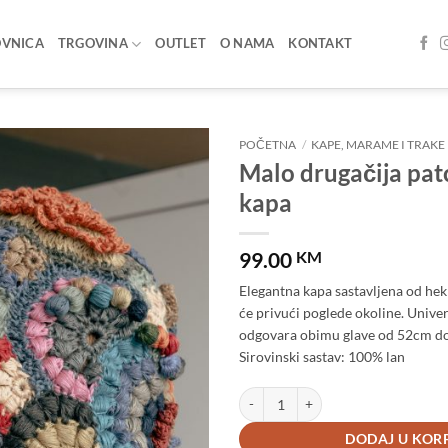
OVNICA
TRGOVINA
OUTLET
O NAMA
KONTAKT
POČETNA
/
KAPE, MARAME I TRAKE
Malo drugačija pa
Add to
kapa
wishlist
99.00
KM
Elegantna kapa sastavljena od hekl
će privući poglede okoline. Univer
odgovara obimu glave od 52cm d
Sirovinski sastav: 100% lan
Malo drugačija patchwork kapa koli
DODAJ U KOR