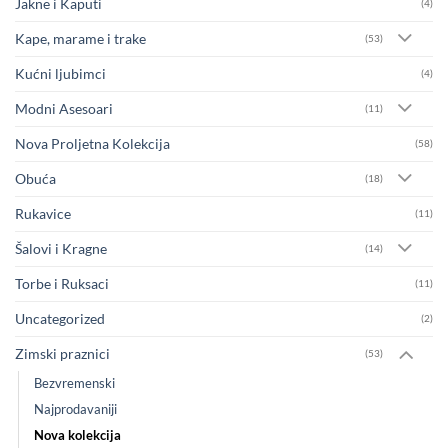
Jakne i Kaputi
(4)
Kape, marame i trake
(53)
Kućni ljubimci
(4)
Modni Asesoari
(11)
Nova Proljetna Kolekcija
(58)
Obuća
(18)
Rukavice
(11)
Šalovi i Kragne
(14)
Torbe i Ruksaci
(11)
Uncategorized
(2)
Zimski praznici
(53)
Bezvremenski
Najprodavaniji
Nova kolekcija