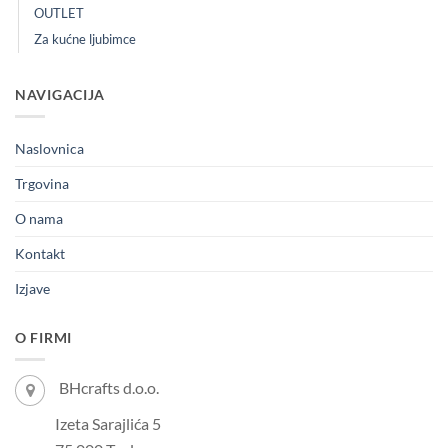
OUTLET
Za kućne ljubimce
NAVIGACIJA
Naslovnica
Trgovina
O nama
Kontakt
Izjave
O FIRMI
BHcrafts d.o.o.
Izeta Sarajlića 5