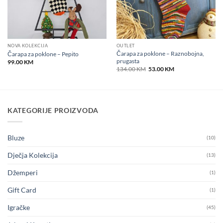
NOVA KOLEKCIJA
OUTLET
Čarapa za poklone – Raznobojna,
Čarapa za poklone – Pepito
prugasta
99.00
KM
Original
Current
134.00
KM
53.00
KM
price
price
was:
is:
134.00 KM.
53.00 KM.
KATEGORIJE PROIZVODA
Bluze
(10)
Dječja Kolekcija
(13)
Džemperi
(1)
Gift Card
(1)
Igračke
(45)