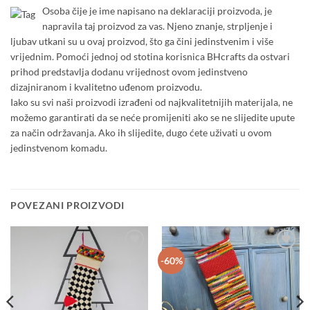
Osoba čije je ime napisano na deklaraciji proizvoda, je
napravila taj proizvod za vas. Njeno znanje, strpljenje i
ljubav utkani su u ovaj proizvod, što ga čini jedinstvenim i više
vrijednim. Pomoći jednoj od stotina korisnica BHcrafts da ostvari
prihod predstavlja dodanu vrijednost ovom jedinstveno
dizajniranom i kvalitetno uđenom proizvodu.
Iako su svi naši proizvodi izrađeni od najkvalitetnijih materijala, ne
možemo garantirati da se neće promijeniti ako se ne slijedite upute
za način održavanja. Ako ih slijedite, dugo ćete uživati u ovom
jedinstvenom komadu.
POVEZANI PROIZVODI
Add to
Add to
-60%
wishlist
wishlist