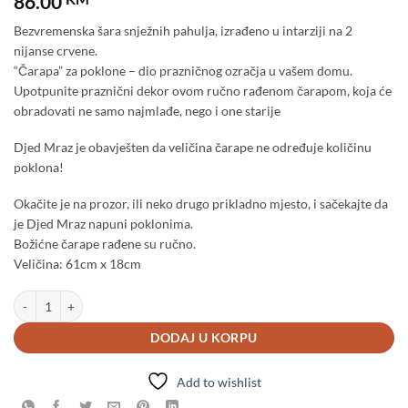
86.00
Bezvremenska šara snježnih pahulja, izrađeno u intarziji na 2
nijanse crvene.
“Čarapa” za poklone – dio prazničnog ozračja u vašem domu.
Upotpunite praznični dekor ovom ručno rađenom čarapom, koja će
obradovati ne samo najmlađe, nego i one starije
Djed Mraz je obavješten da veličina čarape ne određuje količinu
poklona!
Okačite je na prozor, ili neko drugo prikladno mjesto, i sačekajte da
je Djed Mraz napuni poklonima.
Božićne čarape rađene su ručno.
Veličina: 61cm x 18cm
Čarapa za poklone - snježna pahulja količina
DODAJ U KORPU
Add to wishlist