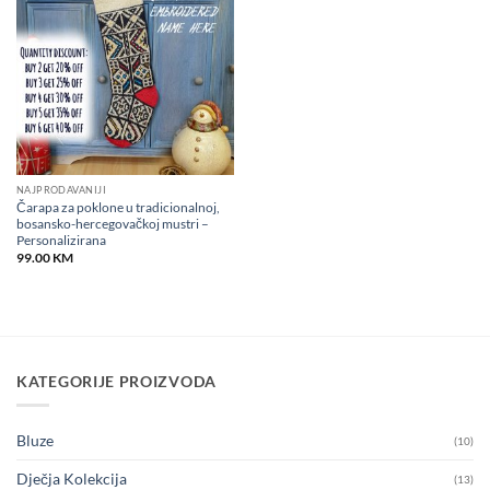
Add to
wishlist
NAJPRODAVANIJI
Čarapa za poklone u tradicionalnoj,
bosansko-hercegovačkoj mustri –
Personalizirana
99.00
KM
KATEGORIJE PROIZVODA
Bluze
(10)
Dječja Kolekcija
(13)