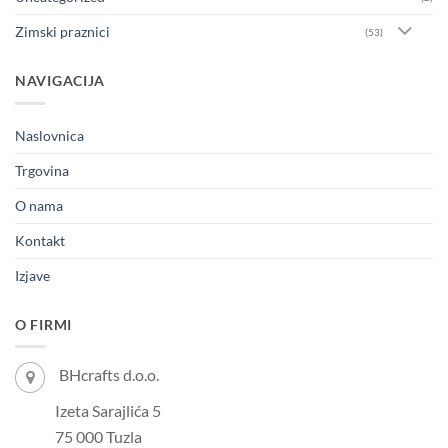
Zimski praznici
(53)
NAVIGACIJA
Naslovnica
Trgovina
O nama
Kontakt
Izjave
O FIRMI
BHcrafts d.o.o.
Izeta Sarajlića 5
75 000 Tuzla