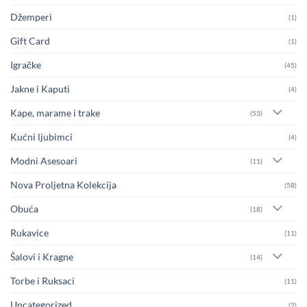
Džemperi
(1)
Gift Card
(1)
Igračke
(45)
Jakne i Kaputi
(4)
Kape, marame i trake
(53)
Kućni ljubimci
(4)
Modni Asesoari
(11)
Nova Proljetna Kolekcija
(58)
Obuća
(18)
Rukavice
(11)
Šalovi i Kragne
(14)
Torbe i Ruksaci
(11)
Uncategorized
(2)