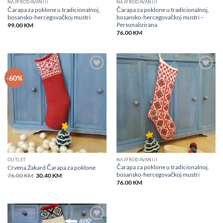
NAJPRODAVANIJI
NAJPRODAVANIJI
Čarapa za poklone u tradicionalnoj,
Čarapa za poklone u tradicionalnoj,
bosansko-hercegovačkoj mustri
bosansko-hercegovačkoj mustri –
Personalizirana
99.00
KM
76.00
KM
Add to
Add to
-60%
wishlist
wishlist
OUTLET
NAJPRODAVANIJI
Čarapa za poklone u tradicionalnoj,
Crvena Žakard Čarapa za poklone
bosansko-hercegovačkoj mustri
Original
Current
76.00
KM
30.40
KM
price
price
76.00
KM
was:
is:
76.00 KM.
30.40 KM.