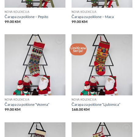
NOVA KOLEKCIJA
NOVA KOLEKCIJA
Čarapa za poklone – Pepito
Čarapa za poklone – Maca
99.00
KM
99.00
KM
Limitirana
Add to
Add to
Serija!
wishlist
wishlist
NOVA KOLEKCIJA
NOVA KOLEKCIJA
Čarapa za poklone “Vezena”
Čarapa za poklone “Ljubimica”
99.00
KM
168.00
KM
Add to
Add to