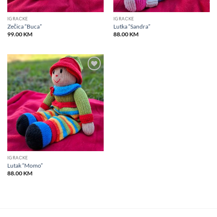
IGRAČKE
IGRAČKE
Zečica “Buca”
Lutka “Sandra”
99.00
KM
88.00
KM
Add to
wishlist
IGRAČKE
Lutak “Momo”
88.00
KM