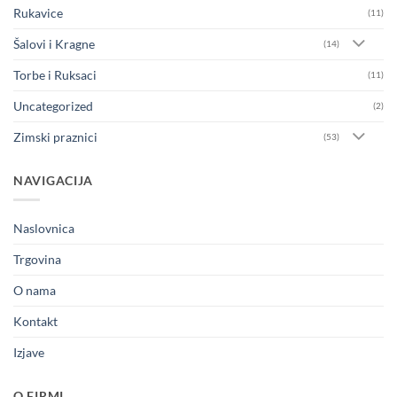
Rukavice
(11)
Šalovi i Kragne
(14)
Torbe i Ruksaci
(11)
Uncategorized
(2)
Zimski praznici
(53)
NAVIGACIJA
Naslovnica
Trgovina
O nama
Kontakt
Izjave
O FIRMI