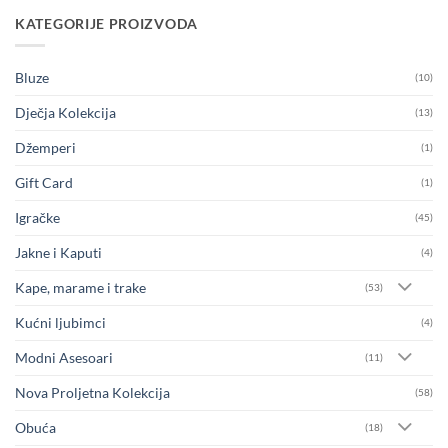
KATEGORIJE PROIZVODA
Bluze
(10)
Dječja Kolekcija
(13)
Džemperi
(1)
Gift Card
(1)
Igračke
(45)
Jakne i Kaputi
(4)
Kape, marame i trake
(53)
Kućni ljubimci
(4)
Modni Asesoari
(11)
Nova Proljetna Kolekcija
(58)
Obuća
(18)