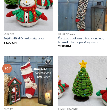
IGRAČKE
NAJPRODAVANIJI
Čarapa za poklone u tradicionalnoj,
Snješko Bijelić- heklana igračka
bosansko-hercegovačkoj mustri
88.00
KM
99.00
KM
Add to
Add to
-60%
wishlist
wishlist
OUTLET
ZIMSKI PRAZNICI