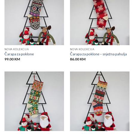
wishlist
wishlist
NOVA KOLEKCIJA
NOVA KOLEKCIJA
Čarapa za poklone
Čarapa za poklone – snježna pahulja
99.00
KM
86.00
KM
Add to
Add to
wishlist
wishlist