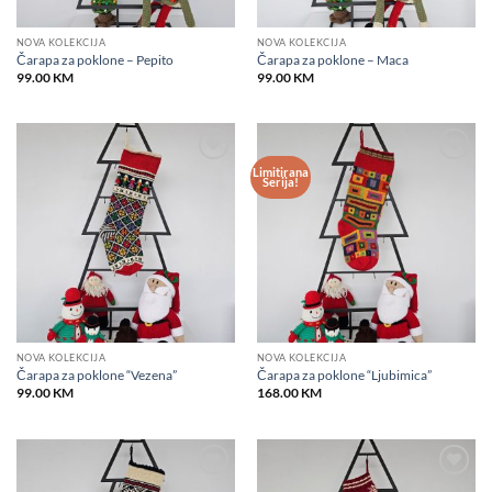
NOVA KOLEKCIJA
NOVA KOLEKCIJA
Čarapa za poklone – Pepito
Čarapa za poklone – Maca
99.00
KM
99.00
KM
Limitirana
Add to
Add to
Serija!
wishlist
wishlist
NOVA KOLEKCIJA
NOVA KOLEKCIJA
Čarapa za poklone “Vezena”
Čarapa za poklone “Ljubimica”
99.00
KM
168.00
KM
Add to
Add to