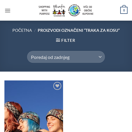
Skip
to
0
content
POČETNA
/
PROIZVODI OZNAČENI “TRAKA ZA KOSU”
FILTER
Add to
wishlist