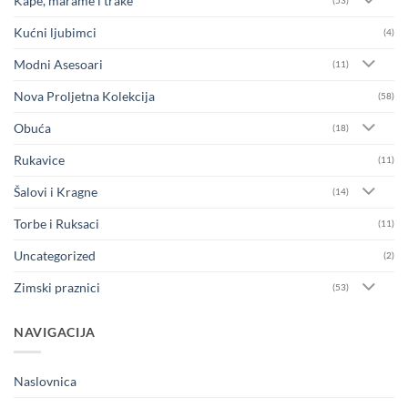
Kape, marame i trake
(53)
Kućni ljubimci
(4)
Modni Asesoari
(11)
Nova Proljetna Kolekcija
(58)
Obuća
(18)
Rukavice
(11)
Šalovi i Kragne
(14)
Torbe i Ruksaci
(11)
Uncategorized
(2)
Zimski praznici
(53)
NAVIGACIJA
Naslovnica