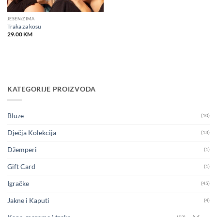
JESEN/ZIMA
Traka za kosu
29.00
KM
KATEGORIJE PROIZVODA
Bluze
(10)
Dječja Kolekcija
(13)
Džemperi
(1)
Gift Card
(1)
Igračke
(45)
Jakne i Kaputi
(4)