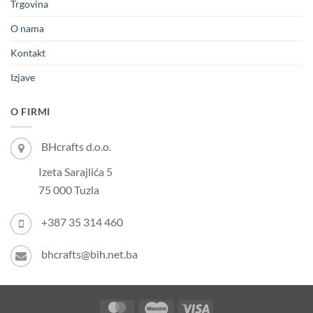
Trgovina
O nama
Kontakt
Izjave
O FIRMI
BHcrafts d.o.o.
Izeta Sarajlića 5
75 000 Tuzla
+387 35 314 460
bhcrafts@bih.net.ba
MasterCard
Maestro
Visa