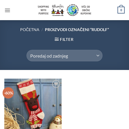
Skip
to
0
content
POČETNA
/
PROIZVODI OZNAČENI “RUDOLF”
FILTER
Add to
-60%
wishlist