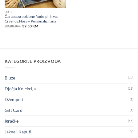
OUTLET
Čarapa za poklone Rudolph Irvas
Crvenog Nosa – Personalizirana
Original
Current
99.00
KM
39.50
KM
price
price
was:
is:
99.00 KM.
39.50 KM.
KATEGORIJE PROIZVODA
Bluze
(10)
Dječja Kolekcija
(13)
Džemperi
(1)
Gift Card
(1)
Igračke
(45)
Jakne i Kaputi
(4)