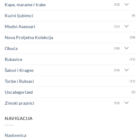
Kape, marame i trake
(53)
Kućni ljubimci
(4)
Modni Asesoari
(11)
Nova Proljetna Kolekcija
(58)
Obuća
(18)
Rukavice
(11)
Šalovi i Kragne
(14)
Torbe i Ruksaci
(11)
Uncategorized
(2)
Zimski praznici
(53)
NAVIGACIJA
Naslovnica