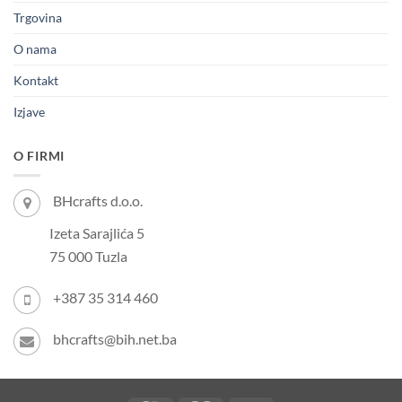
Trgovina
O nama
Kontakt
Izjave
O FIRMI
BHcrafts d.o.o.
Izeta Sarajlića 5
75 000 Tuzla
+387 35 314 460
bhcrafts@bih.net.ba