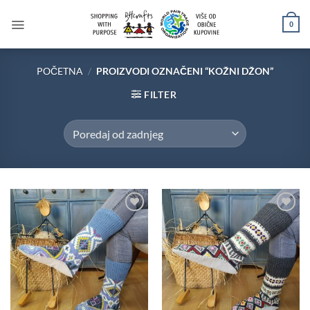
Skip
to
0
content
POČETNA
/
PROIZVODI OZNAČENI “KOŽNI DŽON”
FILTER
Add to
Add to
wishlist
wishlist