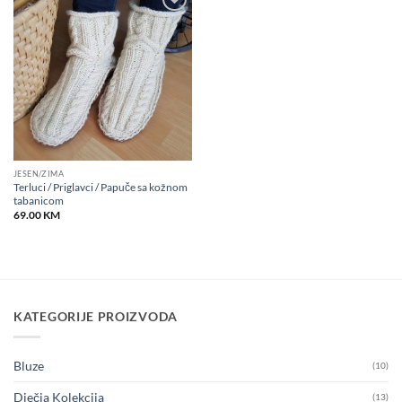
Add to
wishlist
JESEN/ZIMA
Terluci / Priglavci / Papuče sa kožnom
tabanicom
69.00
KM
KATEGORIJE PROIZVODA
Bluze
(10)
Dječja Kolekcija
(13)