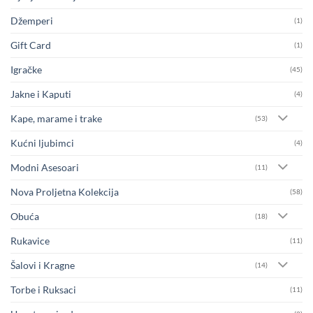
Džemperi
(1)
Gift Card
(1)
Igračke
(45)
Jakne i Kaputi
(4)
Kape, marame i trake
(53)
Kućni ljubimci
(4)
Modni Asesoari
(11)
Nova Proljetna Kolekcija
(58)
Obuća
(18)
Rukavice
(11)
Šalovi i Kragne
(14)
Torbe i Ruksaci
(11)