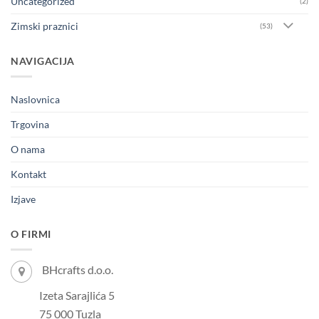
Uncategorized
(2)
Zimski praznici
(53)
NAVIGACIJA
Naslovnica
Trgovina
O nama
Kontakt
Izjave
O FIRMI
BHcrafts d.o.o.
Izeta Sarajlića 5
75 000 Tuzla