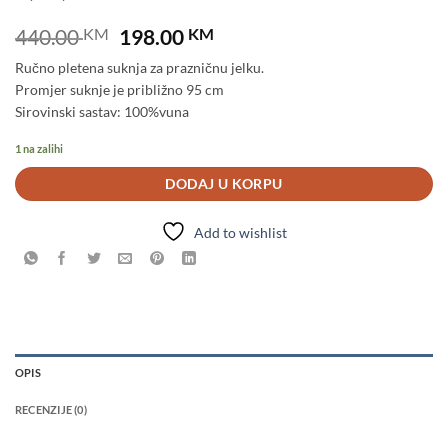
Original
Current
440.00
KM
198.00
KM
price
price
Ručno pletena suknja za prazničnu jelku.
was:
is:
Promjer suknje je približno 95 cm
440.00 KM.
198.00 KM.
Sirovinski sastav: 100%vuna
1 na zalihi
DODAJ U KORPU
Add to wishlist
OPIS
RECENZIJE (0)