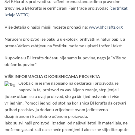
Svi BHcrafts proizvodi su rađeni prema standardima pravedne
trgovine, a BHcrafts je cerificirani Fair trade proizvođač
(certifikat
izdaje WFTO)
Više detalja o našoj misiji možete pronaći na:
www.bhcrafts.org
Naručeni proizvodi se pakuju u ekološki prihvatljiv, natur papir, a
prema Vašem zahtjevu na čestitku možemo upisati traženi tekst.
Kupovina u BHcrafts dućanu nije samo kupovina, nego je “Više od
obične kupovine”
VIŠE INFORMACIJA O KORISNICAMA PROJEKTA
Osoba čije je ime napisano na deklaraciji proizvoda, je
napravila taj proizvod za vas. Njeno znanje, strpljenje i
ljubav utkani su u ovaj proizvod, što ga čini jedinstvenim i više
vrijednim. Pomoći jednoj od stotina korisnica BHcrafts da ostvari
prihod predstavlja dodanu vrijednost ovom jedinstveno
dizajniranom i kvalitetno uđenom proizvodu.
Iako su svi naši proizvodi izrađeni od najkvalitetnijih materijala, ne
možemo garantirati da se neće promijeniti ako se ne slijedite upute