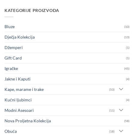
KATEGORIJE PROIZVODA
Bluze
(10)
Dječja Kolekcija
(13)
Džemperi
(1)
Gift Card
(1)
Igračke
(45)
Jakne i Kaputi
(4)
Kape, marame i trake
(53)
Kućni ljubimci
(4)
Modni Asesoari
(11)
Nova Proljetna Kolekcija
(58)
Obuća
(18)