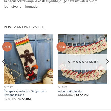
za način održavanja. Ako ih slijedite, dugo ćete uživati u ovom
jedinstvenom komadu.
POVEZANI PROIZVODI
Add to
Add to
-60%
-55%
wishlist
wishlist
NEMA NA STANJU
OUTLET
OUTLET
Čarapa za poklone – Gingerman –
Adventski kalendar
Personalizirana
Original
Current
276.00
KM
124.00
KM
price
price
Original
Current
99.00
KM
39.50
KM
was:
is:
price
price
276.00 KM.
124.00 KM.
was:
is:
99.00 KM.
39.50 KM.