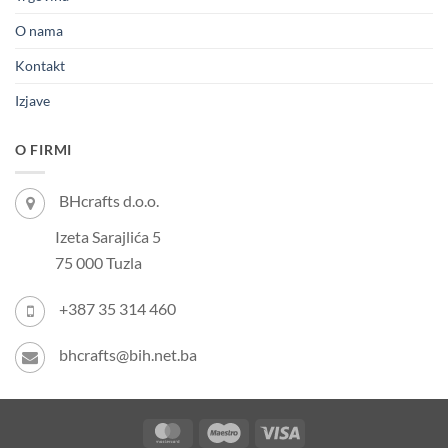
O nama
Kontakt
Izjave
O FIRMI
BHcrafts d.o.o.
Izeta Sarajlića 5
75 000 Tuzla
+387 35 314 460
bhcrafts@bih.net.ba
MasterCard
Maestro
Visa