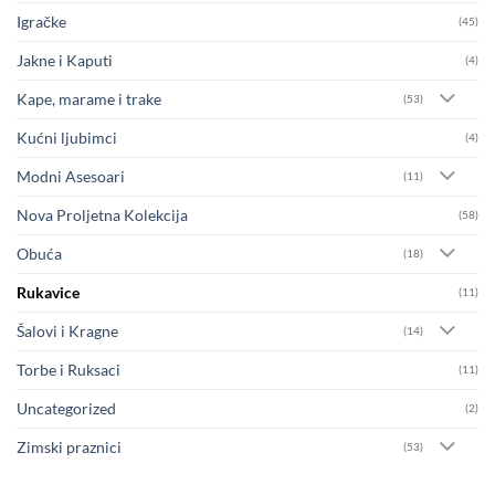
Igračke
(45)
Jakne i Kaputi
(4)
Kape, marame i trake
(53)
Kućni ljubimci
(4)
Modni Asesoari
(11)
Nova Proljetna Kolekcija
(58)
Obuća
(18)
Rukavice
(11)
Šalovi i Kragne
(14)
Torbe i Ruksaci
(11)
Uncategorized
(2)
Zimski praznici
(53)