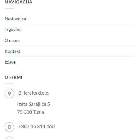
NAVIGACIJA
Naslovnica
Trgovina
O nama
Kontakt
Izjave
O FIRMI
BHcrafts d.o.o.
Izeta Sarajlića 5
75 000 Tuzla
+387 35 314 460