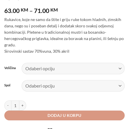
Price
63.00
KM
–
71.00
KM
range:
Rukavice, koje ne samo da štite i griju ruke tokom hladnih, zimskih
63.00 KM
dana, nego su i poseban detalj i dodatak skoro svakoj odjevnoj
through
kombinaciji. Pletene u tradicionalnoj mustri sa bosansko-
71.00 KM
hercegovačkog priglavka, idealne za boravak na planini, ili šetnju po
gradu.
Sirovinski sastav 70%vuna, 30% akril
Veličina
Spol
Rukavice sa Tradicionalnom Mustrom količina
DODAJ U KORPU