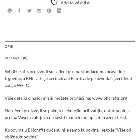
Add to wishlist
OPIS
RECENZIJE (0)
Svi BHcrafts proizvodi su rađeni prema standardima pravedne
trgovine, a BHcrafts je cerificirani Fair trade proizvođač
(certifikat
izdaje WFTO)
Više detalja o našoj misiji možete pronaći na:
www.bhcrafts.org
Naručeni proizvodi se pakuju u ekološki prihvatljiv, natur papir, a
prema Vašem zahtjevu na čestitku možemo upisati traženi tekst.
Kupovina u BHcrafts dućanu nije samo kupovina, nego je “Više od
obične kupovine”