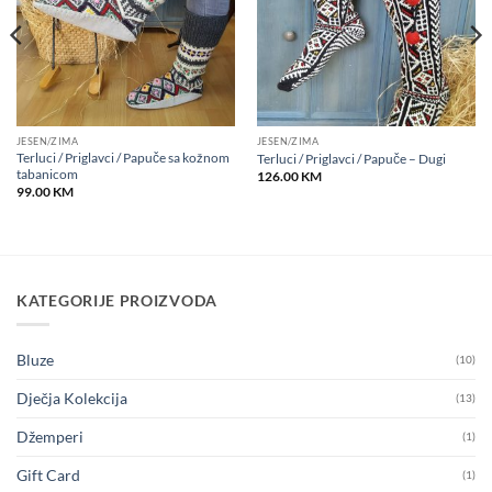
JESEN/ZIMA
JESEN/ZIMA
Terluci / Priglavci / Papuče sa kožnom
Terluci / Priglavci / Papuče – Dugi
tabanicom
126.00
KM
99.00
KM
KATEGORIJE PROIZVODA
Bluze
(10)
Dječja Kolekcija
(13)
Džemperi
(1)
Gift Card
(1)