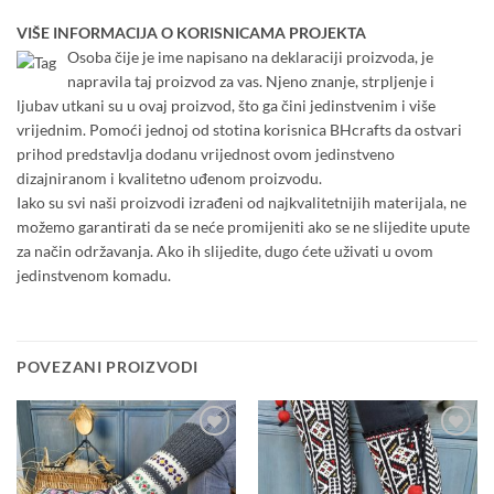
VIŠE INFORMACIJA O KORISNICAMA PROJEKTA
Osoba čije je ime napisano na deklaraciji proizvoda, je
napravila taj proizvod za vas. Njeno znanje, strpljenje i
ljubav utkani su u ovaj proizvod, što ga čini jedinstvenim i više
vrijednim. Pomoći jednoj od stotina korisnica BHcrafts da ostvari
prihod predstavlja dodanu vrijednost ovom jedinstveno
dizajniranom i kvalitetno uđenom proizvodu.
Iako su svi naši proizvodi izrađeni od najkvalitetnijih materijala, ne
možemo garantirati da se neće promijeniti ako se ne slijedite upute
za način održavanja. Ako ih slijedite, dugo ćete uživati u ovom
jedinstvenom komadu.
POVEZANI PROIZVODI
Add to
Add to
wishlist
wishlist