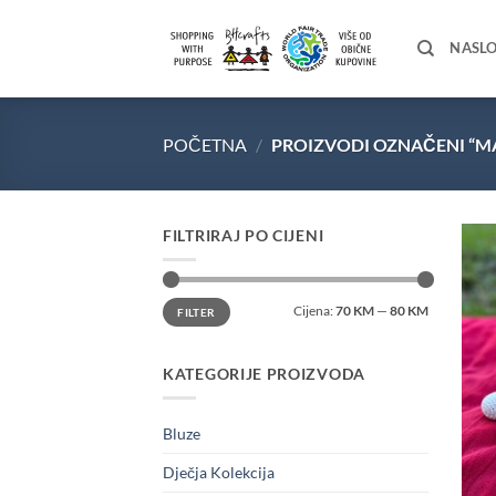
Skip
to
NASL
content
POČETNA
/
PROIZVODI OZNAČENI “M
FILTRIRAJ PO CIJENI
Minimalna
Maksimalna
Cijena:
70 KM
—
80 KM
FILTER
cijena
cijena
KATEGORIJE PROIZVODA
Bluze
Dječja Kolekcija