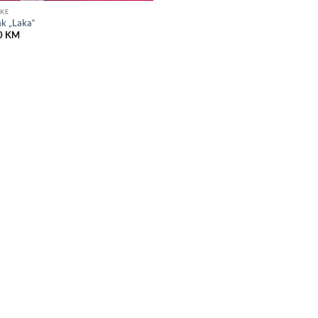
KE
k „Laka“
0
KM