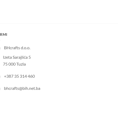
IRMI
BHcrafts d.o.o.
Izeta Sarajlića 5
75 000 Tuzla
+387 35 314 460
bhcrafts@bih.net.ba