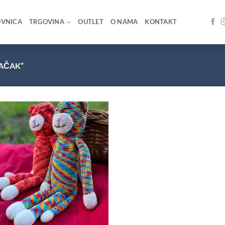
OVNICA
TRGOVINA
OUTLET
O NAMA
KONTAKT
AČAK”
Add to
wishlist