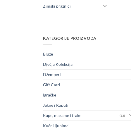
Zimski praznici
KATEGORIJE PROIZVODA
Bluze
Dječja Kolekcija
Džemperi
Gift Card
Igračke
Jakne i Kaputi
Kape, marame i trake
(53)
Kućni ljubimci