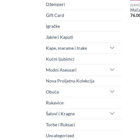
Džemperi
IGRAČ
Mača
Gift Card
76.0
Igračke
Jakne i Kaputi
Kape, marame i trake
Kućni ljubimci
Modni Asesoari
Nova Proljetna Kolekcija
Obuća
Rukavice
Šalovi i Kragne
Torbe i Ruksaci
Uncategorized