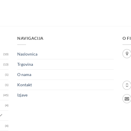
NAVIGACIJA
O F
Naslovnica
(10)
Trgovina
(13)
O nama
(1)
Kontakt
(1)
Izjave
(45)
(4)
(4)