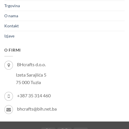
Trgovina
O nama
Kontakt
Izjave
O FIRMI
BHcrafts d.o.o.
Izeta Sarajlića 5
75 000 Tuzla
+387 35 314 460
bhcrafts@bih.net.ba