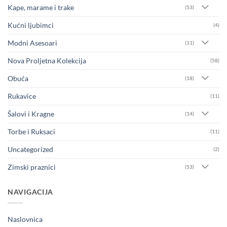
Kape, marame i trake
(53)
Kućni ljubimci
(4)
Modni Asesoari
(11)
Nova Proljetna Kolekcija
(58)
Obuća
(18)
Rukavice
(11)
Šalovi i Kragne
(14)
Torbe i Ruksaci
(11)
Uncategorized
(2)
Zimski praznici
(53)
NAVIGACIJA
Naslovnica