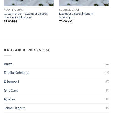
KUĆNI LJUBIMCI
KUĆNI LJUBIMCI
Custom order – Džemper za pse s
Džemper za pse s imenom i
imenom i aplikacijom
aplikacijom
87.00
KM
73.00
KM
KATEGORIJE PROIZVODA
Bluze
(10)
Dječja Kolekcija
(13)
Džemperi
(1)
Gift Card
(1)
Igračke
(45)
Jakne i Kaputi
(4)